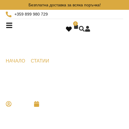
Безплатна доставка за всяка поръчка!
+359 899 980 729
0
НАЧАЛО
СТАТИИ
ПОДАРЪК ЗА ИМЕН ДЕН НА
ЖЕНА: СТИЛНИ, МОДЕРНИ И ЛИЧНИ ИДЕИ.
Подарък за имен ден на
жена: Стилни, модерни и
лични идеи.
Aristo
май 29, 2026