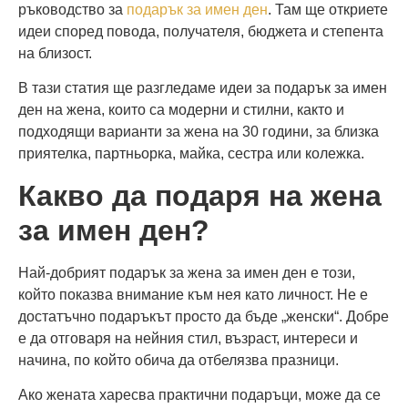
ръководство за
подарък за имен ден
. Там ще откриете
идеи според повода, получателя, бюджета и степента
на близост.
В тази статия ще разгледаме идеи за подарък за имен
ден на жена, които са модерни и стилни, както и
подходящи варианти за жена на 30 години, за близка
приятелка, партньорка, майка, сестра или колежка.
Какво да подаря на жена
за имен ден?
Най-добрият подарък за жена за имен ден е този,
който показва внимание към нея като личност. Не е
достатъчно подаръкът просто да бъде „женски“. Добре
е да отговаря на нейния стил, възраст, интереси и
начина, по който обича да отбелязва празници.
Ако жената харесва практични подаръци, може да се