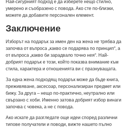
Най-сигурният подход е да изберете нещо стилно,
умерено и съобразено с повода. Ако сте по-близки,
можете да добавите персонален елемент.
Заключение
Изборът на подарък за имен ден на жена не трябва да
започва от въпроса „какво се подарява по принцип“, а
от въпроса „какво би зарадвало точно нея“. Най-
добрият подарък е този, който показва внимание към
стила, характера и отношенията ви с празнуващата.
За една жена подходящ подарък може да бъде книга,
преживяване, аксесоар, персонализиран предмет или
бижу. За друга – нещо по-практично, неутрално или
свързано с хоби. Именно затова добрият избор винаги
започва с човека, а не с повода.
Ако искате да разгледате още идеи според различни
типове получатели и поводи, вижте нашето пълно