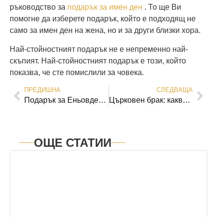
ръководство за
подарък за имен ден
. То ще Ви
помогне да изберете подарък, който е подходящ не
само за имен ден на жена, но и за други близки хора.
Най-стойностният подарък не е непременно най-
скъпият. Най-стойностният подарък е този, който
показва, че сте помислили за човека.
ПРЕДИШНА
СЛЕДВАЩА
Подарък за Еньовден: идеи с природна символика, личен смисъл и български дух.
Църковен брак: какво трябва да знаете преди церемонията?
ОЩЕ СТАТИИ