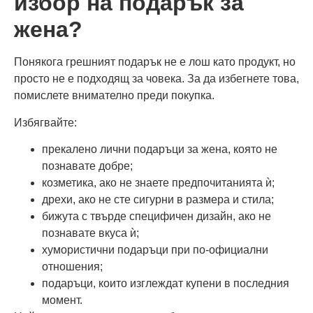
избор на подарък за
жена?
Понякога грешният подарък не е лош като продукт, но
просто не е подходящ за човека. За да избегнете това,
помислете внимателно преди покупка.
Избягвайте:
прекалено лични подаръци за жена, която не
познавате добре;
козметика, ако не знаете предпочитанията ѝ;
дрехи, ако не сте сигурни в размера и стила;
бижута с твърде специфичен дизайн, ако не
познавате вкуса ѝ;
хумористични подаръци при по-официални
отношения;
подаръци, които изглеждат купени в последния
момент.