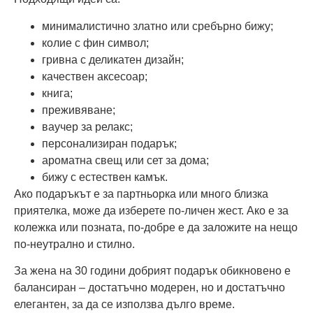
минималистично златно или сребърно бижу;
колие с фин символ;
гривна с деликатен дизайн;
качествен аксесоар;
книга;
преживяване;
ваучер за релакс;
персонализиран подарък;
ароматна свещ или сет за дома;
бижу с естествен камък.
Ако подаръкът е за партньорка или много близка
приятелка, може да изберете по-личен жест. Ако е за
колежка или позната, по-добре е да заложите на нещо
по-неутрално и стилно.
За жена на 30 години добрият подарък обикновено е
балансиран – достатъчно модерен, но и достатъчно
елегантен, за да се използва дълго време.