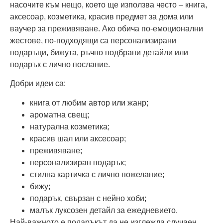
насочите към нещо, което ще използва често – книга,
аксесоар, козметика, красив предмет за дома или
ваучер за преживяване. Ако обича по-емоционални
жестове, по-подходящи са персонализирани
подаръци, бижута, ръчно подбрани детайли или
подарък с лично послание.
Добри идеи са:
книга от любим автор или жанр;
ароматна свещ;
натурална козметика;
красив шал или аксесоар;
преживяване;
персонализиран подарък;
стилна картичка с лично пожелание;
бижу;
подарък, свързан с нейно хоби;
малък луксозен детайл за ежедневието.
Най-важното е подаръкът да не изглежда случаен.