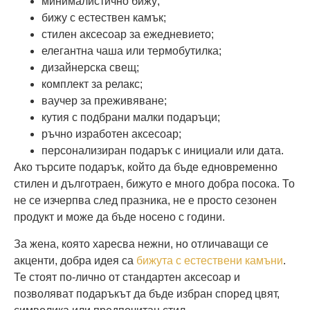
минималистично бижу;
бижу с естествен камък;
стилен аксесоар за ежедневието;
елегантна чаша или термобутилка;
дизайнерска свещ;
комплект за релакс;
ваучер за преживяване;
кутия с подбрани малки подаръци;
ръчно изработен аксесоар;
персонализиран подарък с инициали или дата.
Ако търсите подарък, който да бъде едновременно
стилен и дълготраен, бижуто е много добра посока. То
не се изчерпва след празника, не е просто сезонен
продукт и може да бъде носено с години.
За жена, която харесва нежни, но отличаващи се
акценти, добра идея са
бижута с естествени камъни
.
Те стоят по-лично от стандартен аксесоар и
позволяват подаръкът да бъде избран според цвят,