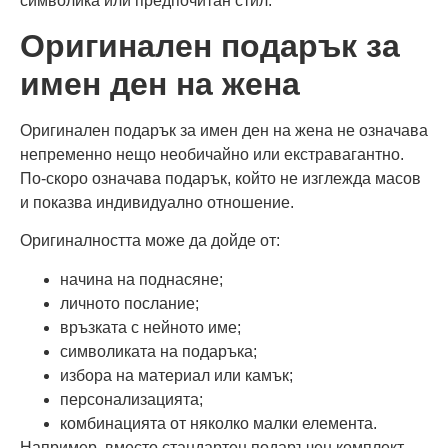
символика или предпочитан стил.
Оригинален подарък за
имен ден на жена
Оригинален подарък за имен ден на жена не означава
непременно нещо необичайно или екстравагантно.
По-скоро означава подарък, който не изглежда масов
и показва индивидуално отношение.
Оригиналността може да дойде от:
начина на поднасяне;
личното послание;
връзката с нейното име;
символиката на подаръка;
избора на материал или камък;
персонализацията;
комбинацията от няколко малки елемента.
Например, вместо стандартен подаръчен комплект,