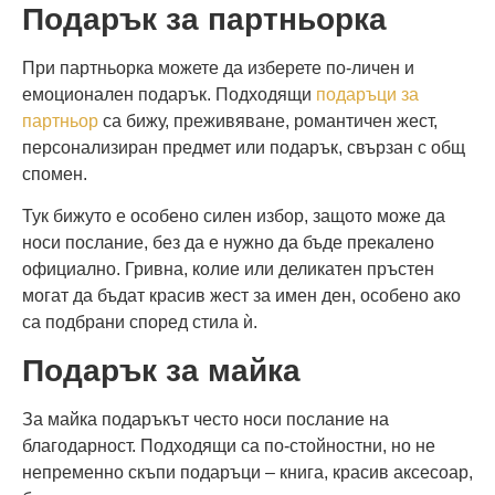
Подарък за партньорка
При партньорка можете да изберете по-личен и
емоционален подарък. Подходящи
подаръци за
партньор
са бижу, преживяване, романтичен жест,
персонализиран предмет или подарък, свързан с общ
спомен.
Тук бижуто е особено силен избор, защото може да
носи послание, без да е нужно да бъде прекалено
официално. Гривна, колие или деликатен пръстен
могат да бъдат красив жест за имен ден, особено ако
са подбрани според стила ѝ.
Подарък за майка
За майка подаръкът често носи послание на
благодарност. Подходящи са по-стойностни, но не
непременно скъпи подаръци – книга, красив аксесоар,