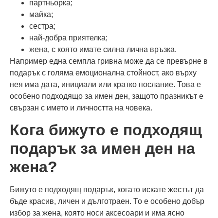
партньорка;
майка;
сестра;
най-добра приятелка;
жена, с която имате силна лична връзка.
Например една семпла гривна може да се превърне в
подарък с голяма емоционална стойност, ако върху
нея има дата, инициали или кратко послание. Това е
особено подходящо за имен ден, защото празникът е
свързан с името и личността на човека.
Кога бижуто е подходящ
подарък за имен ден на
жена?
Бижуто е подходящ подарък, когато искате жестът да
бъде красив, личен и дълготраен. То е особено добър
избор за жена, която носи аксесоари и има ясно