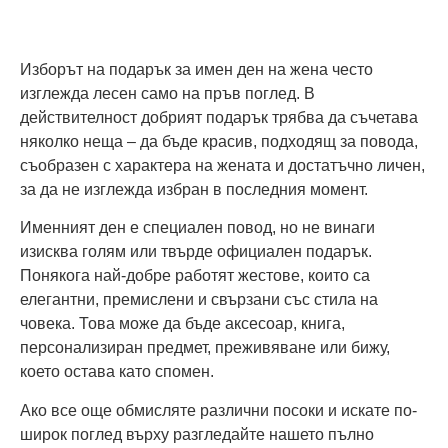
Изборът на подарък за имен ден на жена често
изглежда лесен само на пръв поглед. В
действителност добрият подарък трябва да съчетава
няколко неща – да бъде красив, подходящ за повода,
съобразен с характера на жената и достатъчно личен,
за да не изглежда избран в последния момент.
Именният ден е специален повод, но не винаги
изисква голям или твърде официален подарък.
Понякога най-добре работят жестове, които са
елегантни, премислени и свързани със стила на
човека. Това може да бъде аксесоар, книга,
персонализиран предмет, преживяване или бижу,
което остава като спомен.
Ако все още обмисляте различни посоки и искате по-
широк поглед върху разгледайте нашето пълно