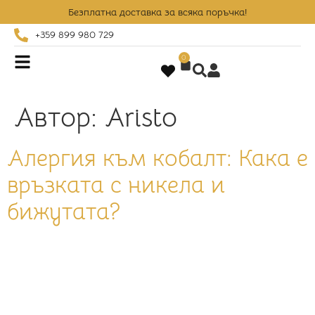
Безплатна доставка за всяка поръчка!
+359 899 980 729
0
Автор:
Aristo
Алергия към кобалт: Кака е
връзката с никела и
бижутата?