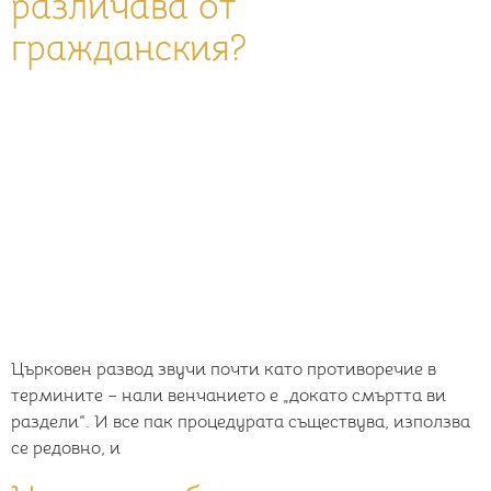
различава от
гражданския?
Църковен развод звучи почти като противоречие в
термините – нали венчанието е „докато смъртта ви
раздели“. И все пак процедурата съществува, използва
се редовно, и