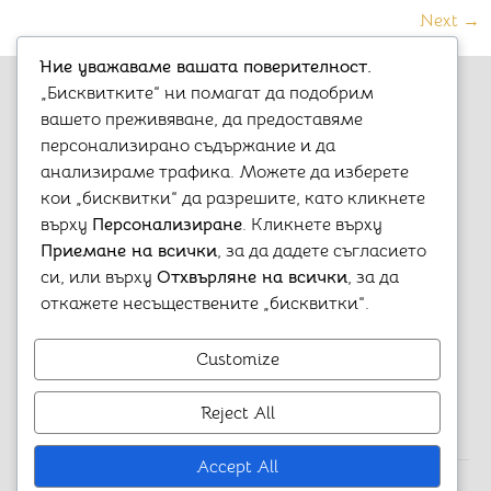
Next
→
Ние уважаваме вашата поверителност.
„Бисквитките“ ни помагат да подобрим
вашето преживяване, да предоставяме
персонализирано съдържание и да
анализираме трафика. Можете да изберете
Варна, бул. „Княз Борис I-ви“ 47
кои „бисквитки“ да разрешите, като кликнете
+359 899 980 729
върху
Персонализиране
. Кликнете върху
aristostore@abv.bg
Приемане на всички
, за да дадете съгласието
Информация
Моят профил
си, или върху
Отхвърляне на всички
, за да
Контакти
Профил
откажете несъществените „бисквитки“.
Политика за
Поръчки
поверителност
Любими
Customize
Условия за използване
Гарационни условия
Reject All
Accept All