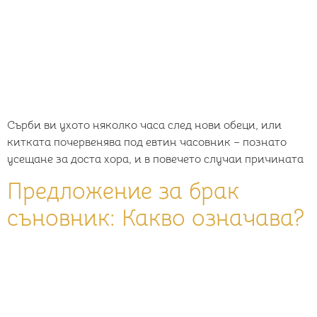
Сърби ви ухото няколко часа след нови обеци, или
китката почервенява под евтин часовник – познато
усещане за доста хора, и в повечето случаи причината
Предложение за брак
съновник: Какво означава?