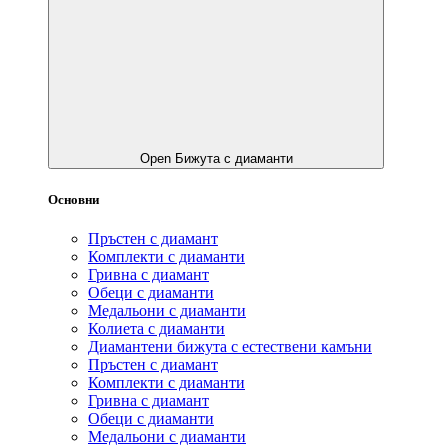
Open Бижута с диаманти
Основни
Пръстен с диамант
Комплекти с диаманти
Гривнa с диамант
Обеци с диаманти
Медальони с диаманти
Колиета с диаманти
Диамантени бижута с естествени камъни
Пръстен с диамант
Комплекти с диаманти
Гривнa с диамант
Обеци с диаманти
Медальони с диаманти