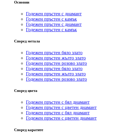
Основни
Годежен пръстен с диамант
Годежен пръстен с камък
Годежен пръстен с диамант
Годежен пръстен с камък
Според метала
Годежен пръстен бяло злато
Годежен пръстен жълто злато
Годежен пръстен розово злато
Годежен пръстен бяло злато
Годежен пръстен жълто злато
Годежен пръстен розово злато
Според цвета
Годежен пръстен с бял диамант
Годежен пръстен с цветен диамант
Годежен пръстен с бял диамант
Годежен пръстен с цветен диамант
Според каратите