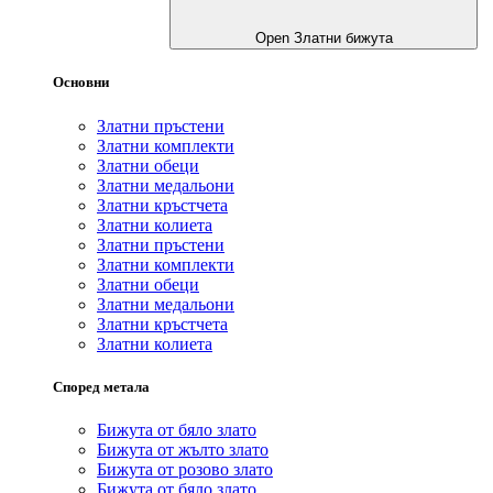
Open Златни бижута
Основни
Златни пръстени
Златни комплекти
Златни обеци
Златни медальони
Златни кръстчета
Златни колиета
Златни пръстени
Златни комплекти
Златни обеци
Златни медальони
Златни кръстчета
Златни колиета
Според метала
Бижута от бяло злато
Бижута от жълто злато
Бижута от розово злато
Бижута от бяло злато