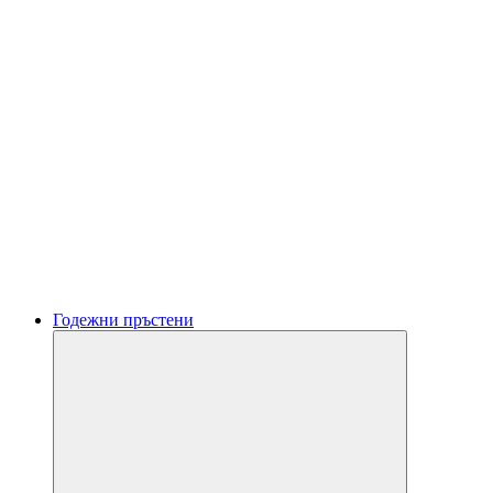
Годежни пръстени