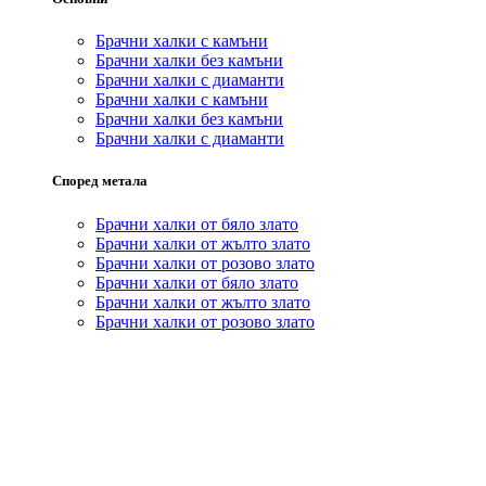
Брачни халки с камъни
Брачни халки без камъни
Брачни халки с диаманти
Брачни халки с камъни
Брачни халки без камъни
Брачни халки с диаманти
Според метала
Брачни халки от бяло злато
Брачни халки от жълто злато
Брачни халки от розово злато
Брачни халки от бяло злато
Брачни халки от жълто злато
Брачни халки от розово злато