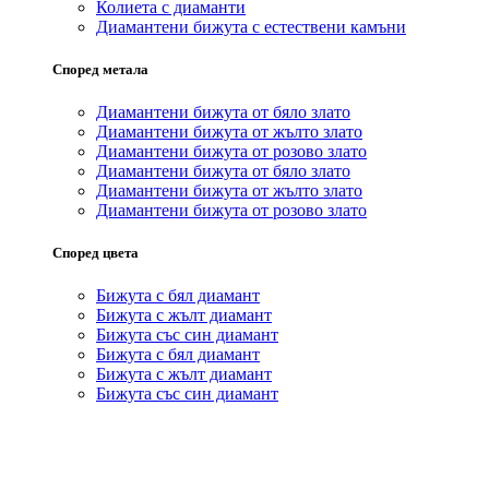
Колиета с диаманти
Диамантени бижута с естествени камъни
Според метала
Диамантени бижута от бяло злато
Диамантени бижута от жълто злато
Диамантени бижута от розово злато
Диамантени бижута от бяло злато
Диамантени бижута от жълто злато
Диамантени бижута от розово злато
Според цвета
Бижута с бял диамант
Бижута с жълт диамант
Бижута със син диамант
Бижута с бял диамант
Бижута с жълт диамант
Бижута със син диамант