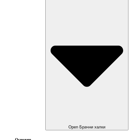
Open Брачни халки
Основни