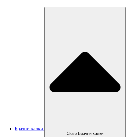
Брачни халки
Close Брачни халки