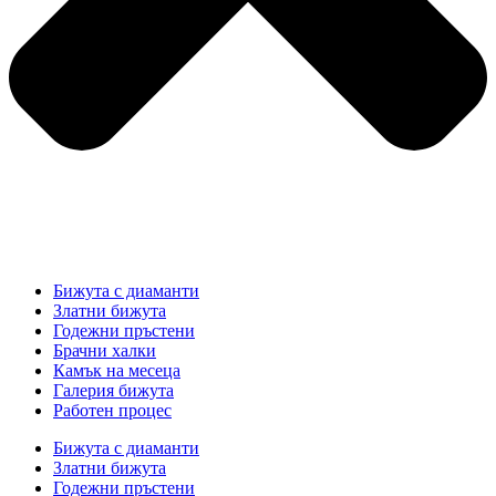
Бижута с диаманти
Златни бижута
Годежни пръстени
Брачни халки
Камък на месеца
Галерия бижута
Работен процес
Бижута с диаманти
Златни бижута
Годежни пръстени