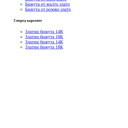
Бижута от жълто злато
Бижута от розово злато
Според каратите
Златни бижута 14К
Златни бижута 18К
Златни бижута 14К
Златни бижута 18К