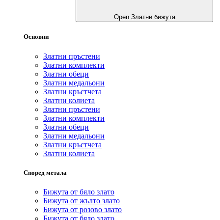
Open Златни бижута
Основни
Златни пръстени
Златни комплекти
Златни обеци
Златни медальони
Златни кръстчета
Златни колиета
Златни пръстени
Златни комплекти
Златни обеци
Златни медальони
Златни кръстчета
Златни колиета
Според метала
Бижута от бяло злато
Бижута от жълто злато
Бижута от розово злато
Бижута от бяло злато