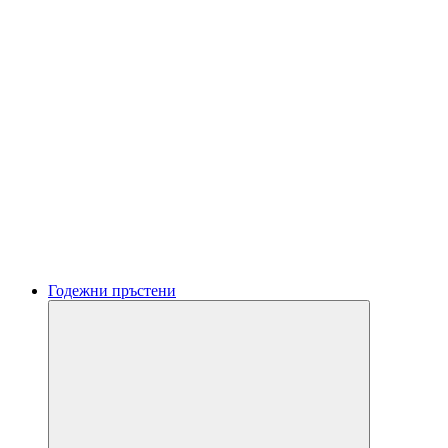
Годежни пръстени