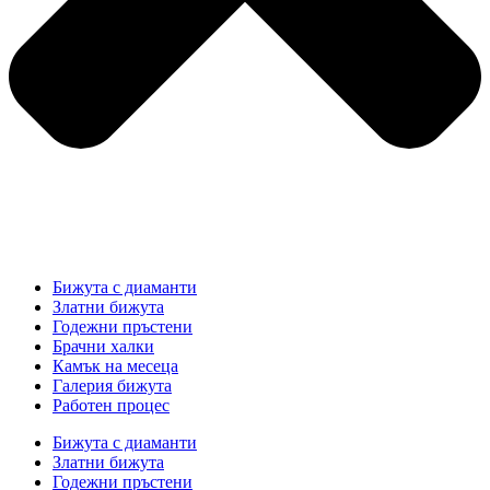
Бижута с диаманти
Златни бижута
Годежни пръстени
Брачни халки
Камък на месеца
Галерия бижута
Работен процес
Бижута с диаманти
Златни бижута
Годежни пръстени