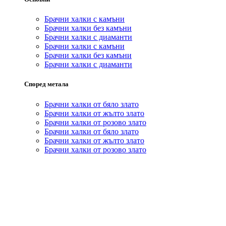
Брачни халки с камъни
Брачни халки без камъни
Брачни халки с диаманти
Брачни халки с камъни
Брачни халки без камъни
Брачни халки с диаманти
Според метала
Брачни халки от бяло злато
Брачни халки от жълто злато
Брачни халки от розово злато
Брачни халки от бяло злато
Брачни халки от жълто злато
Брачни халки от розово злато