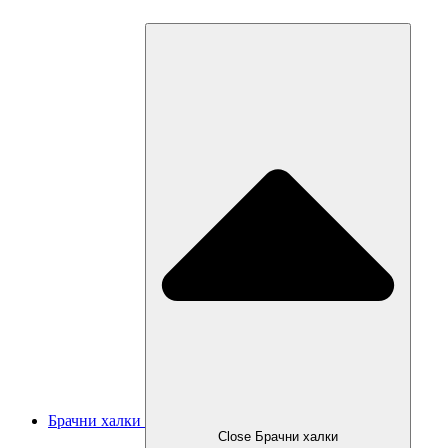
Брачни халки
Close Брачни халки