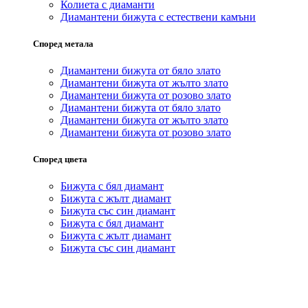
Колиета с диаманти
Диамантени бижута с естествени камъни
Според метала
Диамантени бижута от бяло злато
Диамантени бижута от жълто злато
Диамантени бижута от розово злато
Диамантени бижута от бяло злато
Диамантени бижута от жълто злато
Диамантени бижута от розово злато
Според цвета
Бижута с бял диамант
Бижута с жълт диамант
Бижута със син диамант
Бижута с бял диамант
Бижута с жълт диамант
Бижута със син диамант