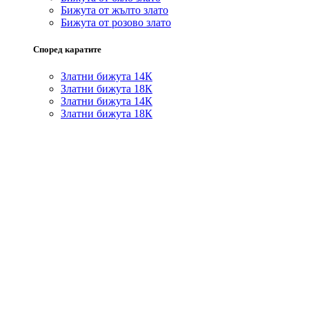
Бижута от жълто злато
Бижута от розово злато
Според каратите
Златни бижута 14К
Златни бижута 18К
Златни бижута 14К
Златни бижута 18К