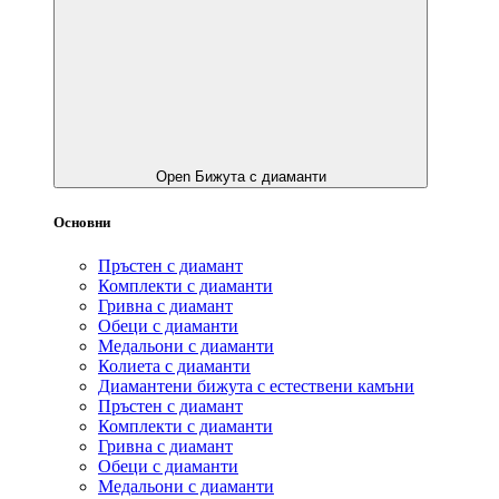
Open Бижута с диаманти
Основни
Пръстен с диамант
Комплекти с диаманти
Гривнa с диамант
Обеци с диаманти
Медальони с диаманти
Колиета с диаманти
Диамантени бижута с естествени камъни
Пръстен с диамант
Комплекти с диаманти
Гривнa с диамант
Обеци с диаманти
Медальони с диаманти