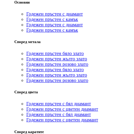
Основни
Годежен пръстен с диамант
Годежен пръстен с камък
Годежен пръстен с диамант
Годежен пръстен с камък
Според метала
Годежен пръстен бяло злато
Годежен пръстен жълто злато
Годежен пръстен розово злато
Годежен пръстен бяло злато
Годежен пръстен жълто злато
Годежен пръстен розово злато
Според цвета
Годежен пръстен с бял диамант
Годежен пръстен с цветен диамант
Годежен пръстен с бял диамант
Годежен пръстен с цветен диамант
Според каратите