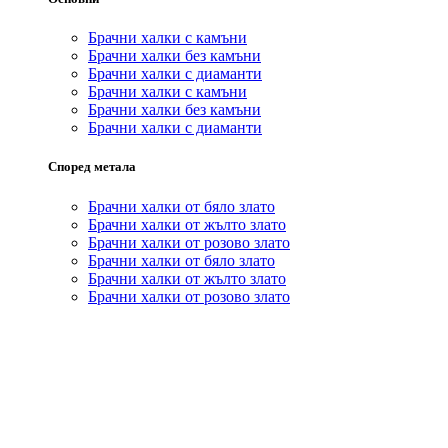
Брачни халки с камъни
Брачни халки без камъни
Брачни халки с диаманти
Брачни халки с камъни
Брачни халки без камъни
Брачни халки с диаманти
Според метала
Брачни халки от бяло злато
Брачни халки от жълто злато
Брачни халки от розово злато
Брачни халки от бяло злато
Брачни халки от жълто злато
Брачни халки от розово злато