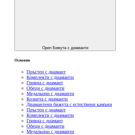
Open Бижута с диаманти
Основни
Пръстен с диамант
Комплекти с диаманти
Гривнa с диамант
Обеци с диаманти
Медальони с диаманти
Колиета с диаманти
Диамантени бижута с естествени камъни
Пръстен с диамант
Комплекти с диаманти
Гривнa с диамант
Обеци с диаманти
Медальони с диаманти