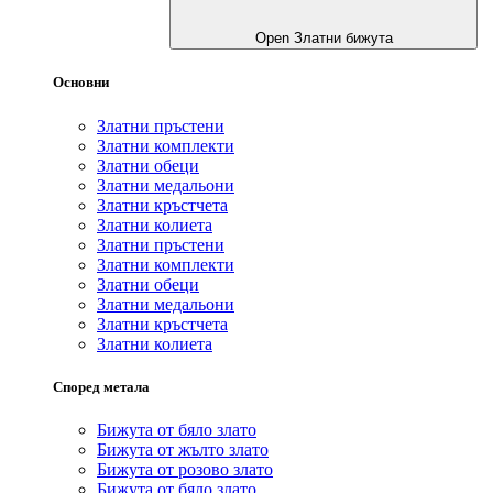
Open Златни бижута
Основни
Златни пръстени
Златни комплекти
Златни обеци
Златни медальони
Златни кръстчета
Златни колиета
Златни пръстени
Златни комплекти
Златни обеци
Златни медальони
Златни кръстчета
Златни колиета
Според метала
Бижута от бяло злато
Бижута от жълто злато
Бижута от розово злато
Бижута от бяло злато