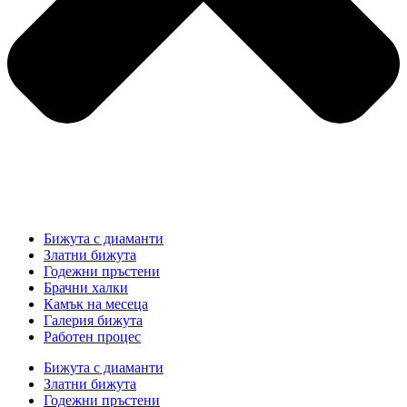
Бижута с диаманти
Златни бижута
Годежни пръстени
Брачни халки
Камък на месеца
Галерия бижута
Работен процес
Бижута с диаманти
Златни бижута
Годежни пръстени