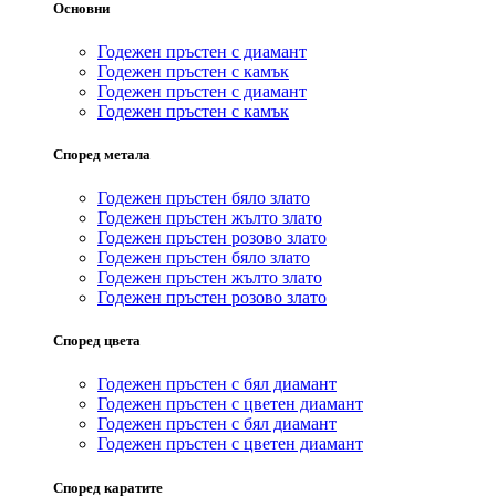
Основни
Годежен пръстен с диамант
Годежен пръстен с камък
Годежен пръстен с диамант
Годежен пръстен с камък
Според метала
Годежен пръстен бяло злато
Годежен пръстен жълто злато
Годежен пръстен розово злато
Годежен пръстен бяло злато
Годежен пръстен жълто злато
Годежен пръстен розово злато
Според цвета
Годежен пръстен с бял диамант
Годежен пръстен с цветен диамант
Годежен пръстен с бял диамант
Годежен пръстен с цветен диамант
Според каратите