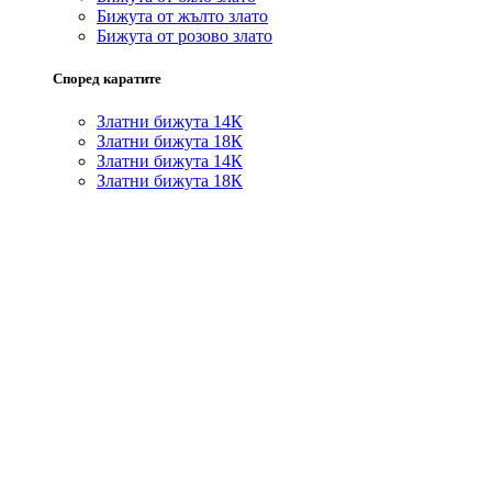
Бижута от жълто злато
Бижута от розово злато
Според каратите
Златни бижута 14К
Златни бижута 18К
Златни бижута 14К
Златни бижута 18К