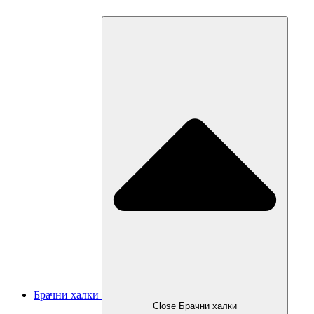
Брачни халки
Close Брачни халки