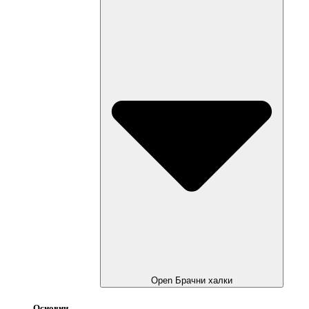
Open Брачни халки
Основни