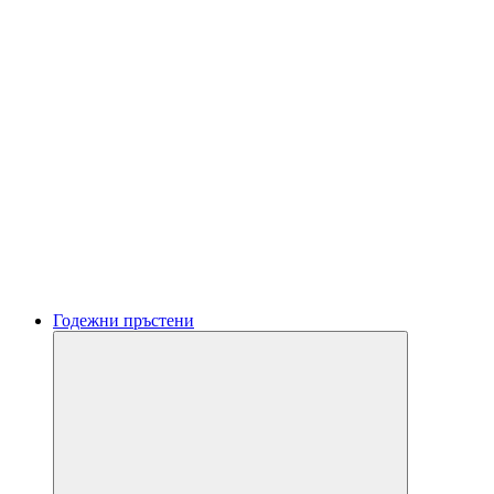
Годежни пръстени