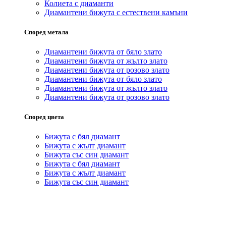
Колиета с диаманти
Диамантени бижута с естествени камъни
Според метала
Диамантени бижута от бяло злато
Диамантени бижута от жълто злато
Диамантени бижута от розово злато
Диамантени бижута от бяло злато
Диамантени бижута от жълто злато
Диамантени бижута от розово злато
Според цвета
Бижута с бял диамант
Бижута с жълт диамант
Бижута със син диамант
Бижута с бял диамант
Бижута с жълт диамант
Бижута със син диамант