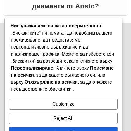
диаманти от Aristo?
Ние уважаваме вашата поверителност.
„Бисквитките“ ни помагат да подобрим вашето
преживяване, да предоставяме
персонализирано съдържание и да
анализираме трафика. Можете да изберете кои
Варна, бул. „Княз Борис I-ви“ 47
„бисквитки“ да разрешите, като кликнете върху
+359 899 980 729
Персонализиране
. Кликнете върху
Приемане
aristostore@abv.bg
на всички
, за да дадете съгласието си, или
Информация
Моят профил
върху
Отхвърляне на всички
, за да откажете
Контакти
Профил
несъществените „бисквитки“.
Политика за
Поръчки
поверителност
Любими
Customize
Условия за използване
Гарационни условия
Reject All