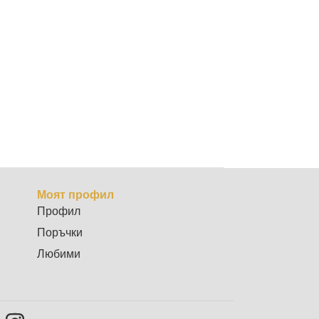
Моят профил
Профил
Поръчки
Любими