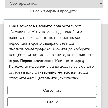
Не са намерени продукти.
Ние уважаваме вашата поверителност.
„Бисквитките“ ни помагат да подобрим
вашето преживяване, да предоставяме
персонализирано съдържание и да
анализираме трафика. Можете да изберете
Варна, бул. „Княз Борис I-ви“ 47
кои „бисквитки“ да разрешите, като кликнете
+359 899 980 729
върху
Персонализиране
. Кликнете върху
aristostore@abv.bg
Приемане на всички
, за да дадете съгласието
Информация
Моят профил
си, или върху
Отхвърляне на всички
, за да
Контакти
Профил
откажете несъществените „бисквитки“.
Политика за
Поръчки
поверителност
Любими
Customize
Условия за използване
Гарационни условия
Reject All