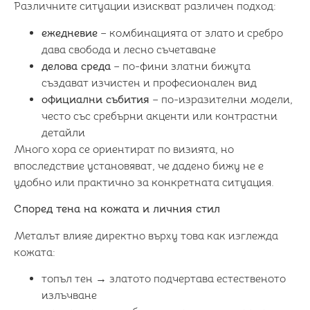
Различните ситуации изискват различен подход:
ежедневие
– комбинацията от злато и сребро
дава свобода и лесно съчетаване
делова среда
– по-фини златни бижута
създават изчистен и професионален вид
официални събития
– по-изразителни модели,
често със сребърни акценти или контрастни
детайли
Много хора се ориентират по визията, но
впоследствие установяват, че дадено бижу не е
удобно или практично за конкретната ситуация.
Според тена на кожата и личния стил
Металът влияе директно върху това как изглежда
кожата:
топъл тен → златото подчертава естественото
излъчване