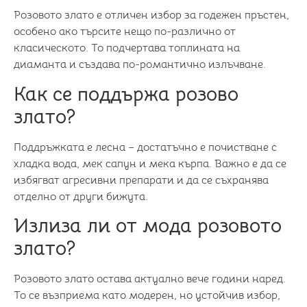
Розовото злато е отличен избор за годежен пръстен,
особено ако търсите нещо по-различно от
класическото. То подчертава топлината на
диаманта и създава по-романтично излъчване.
Как се поддържа розово
злато?
Поддръжката е лесна – достатъчно е почистване с
хладка вода, мек сапун и мека кърпа. Важно е да се
избягват агресивни препарати и да се съхранява
отделно от други бижута.
Излиза ли от мода розовото
злато?
Розовото злато остава актуално вече години наред.
То се възприема като модерен, но устойчив избор,