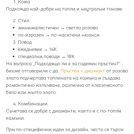
Кожа
Подхожда най-добре на топли и неутрални тонове.
Стил
минималистичен → светло розово
по-изразен → по-наситени нюанси
Повод
ежедневие → 14K
специални поводи → 18K
На въпроса „Подходящо ли е за годежен пръстен?“ ,
бихме отговорили с да.
Пръстен с диамант
от розово
злато подчертава топлината на камъка и създава
романтично излъчване, различно от класическото
бяло или жълто злато.
Комбинации
Съчетава се добре с диаманти, както и с по-топли
камъни.
При по-специфични идеи за дизайн, често се търси