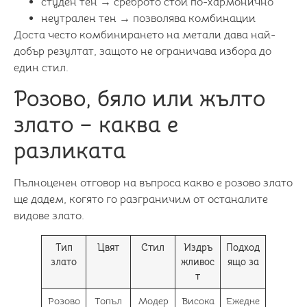
студен тен → среброто стои по-хармонично
неутрален тен → позволява комбинации
Доста често комбинирането на метали дава най-
добър резултат, защото не ограничава избора до
един стил.
Розово, бяло или жълто
злато – каква е
разликата
Пълноценен отговор на въпроса какво е розово злато
ще дадем, когято го разграничим от останалите
видове злато.
Тип
Цвят
Стил
Издръ
Подход
злато
жливос
ящо за
т
Розово
Топъл
Модер
Висока
Ежедне