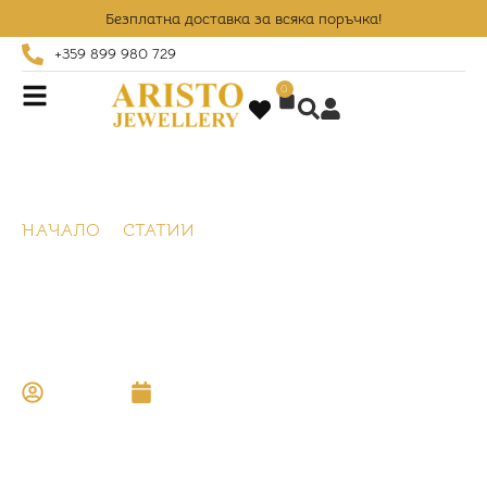
Безплатна доставка за всяка поръчка!
+359 899 980 729
0
НАЧАЛО
СТАТИИ
КАКВО Е РОЗОВО ЗЛАТО –
СЪСТАВ, ЦВЯТ И КАК СЕ ПРАВИ
Какво е розово злато –
състав, цвят и как се
прави
Aristo
май 19, 2026