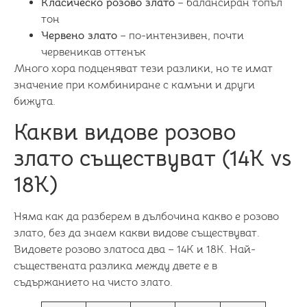
Класическо розово злато
– балансиран топъл
тон
Червено злато
– по-интензивен, почти
червеникав оттенък
Много хора подценяват тези разлики, но те имат
значение при комбиниране с камъни и други
бижута.
Какви видове розово
злато съществуват (14K vs
18K)
Няма как да разберем в дълбочина какво е розово
злато, без да знаем какви видове съществуват.
Видовете розово златоса два – 14К и 18К. Най-
съществената разлика между двете е в
съдържанието на чисто злато.