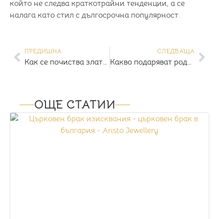
който не следва краткотрайни тенденции, а се
налага като стил с дългосрочна популярност.
ПРЕДИШНА
СЛЕДВАЩА
Как се почиства злато – пълно ръководство за блестящи бижута у дома
Какво подаряват родителите на годеж – традиции и модерни идеи
ОЩЕ СТАТИИ