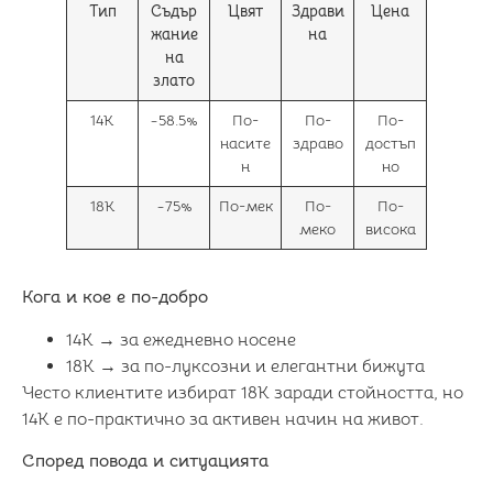
Тип
Съдър
Цвят
Здрави
Цена
жание
на
на
злато
14K
~58.5%
По-
По-
По-
насите
здраво
достъп
н
но
18K
~75%
По-мек
По-
По-
меко
висока
Кога и кое е по-добро
14K → за ежедневно носене
18K → за по-луксозни и елегантни бижута
Често клиентите избират 18K заради стойността, но
14K е по-практично за активен начин на живот.
Според повода и ситуацията