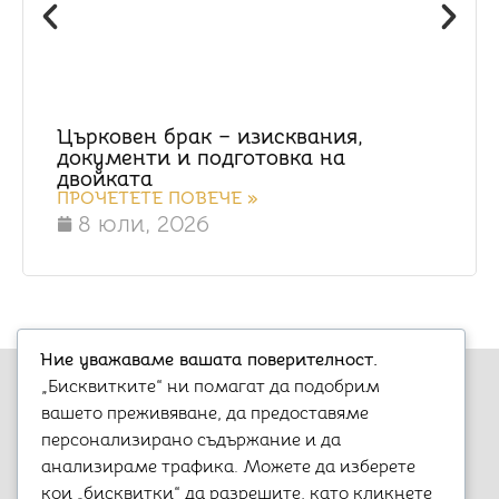
Църковен брак – изисквания,
документи и подготовка на
двойката
ПРОЧЕТЕТЕ ПОВЕЧЕ »
8 юли, 2026
Ние уважаваме вашата поверителност.
„Бисквитките“ ни помагат да подобрим
вашето преживяване, да предоставяме
персонализирано съдържание и да
анализираме трафика. Можете да изберете
Варна, бул. „Княз Борис I-ви“ 47
кои „бисквитки“ да разрешите, като кликнете