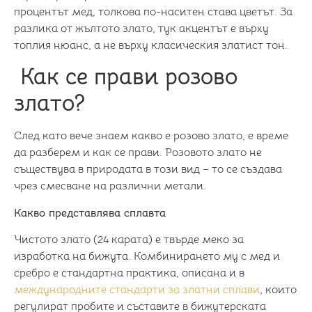
процентът мед, толкова по-наситен става цветът. За
разлика от жълтото злато, тук акцентът е върху
топлия нюанс, а не върху класическия златист тон.
Как се прави розово
злато?
След като вече знаем какво е розово злато, е време
да разберем и как се прави. Розовото злато не
съществува в природата в този вид – то се създава
чрез смесване на различни метали.
Какво представлява сплавта
Чистото злато (24 карата) е твърде меко за
изработка на бижута. Комбинирането му с мед и
сребро е стандартна практика, описана и в
международните стандарти за златни сплави
, които
регулират пробите и съставите в бижутерската