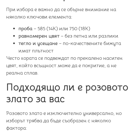
При избора е важно да се обърне внимание на
няколко ключови елемента:
проба
– 585 (14K) или 750 (18K)
равномерен цвят
– без петна или разлики
тегло и усещане
– по-качествените бижута
имат плътност
Често хората се подвеждат по прекалено наситен
цвят, който всъщност може да е покритие, а не
реална сплав.
Подходящо ли е розовото
злато за вас
Розовото злато е изключително универсално, но
изборът трябва да бъде съобразен с няколко
фактора: