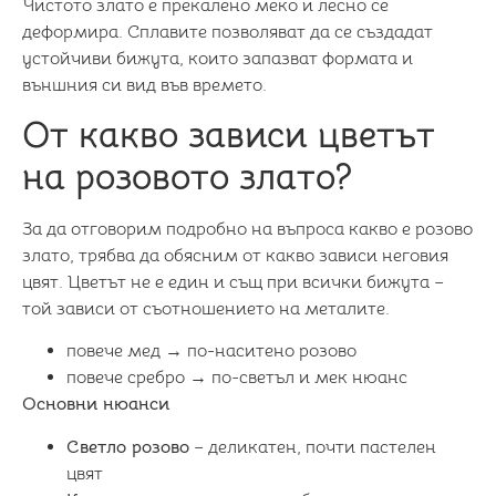
Чистото злато е прекалено меко и лесно се
деформира. Сплавите позволяват да се създадат
устойчиви бижута, които запазват формата и
външния си вид във времето.
От какво зависи цветът
на розовото злато?
За да отговорим подробно на въпроса какво е розово
злато, трябва да обясним от какво зависи неговия
цвят. Цветът не е един и същ при всички бижута –
той зависи от съотношението на металите.
повече мед → по-наситено розово
повече сребро → по-светъл и мек нюанс
Основни нюанси
Светло розово
– деликатен, почти пастелен
цвят