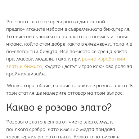
Розовото злато се превърна в един от най-
предпочитаните избори в съвременната бижутерия.
То съчетава класиката на златото с по-мек и топъл
нюанс, който стои добре както в ежедневни, така и в
по-елегантни бижута. Все по-често се среща както
при масови модели, така и при
ръчно изработени
златни бижута
, където цветът играе ключова роля за
крайния дизайн.
Малко хора, обаче, са наясно какво е розово злато. В
тази статия ще намерите отговор на този въпрос.
Какво е розово злато?
Розовото злато е сплав от чисто злато, мед и
понякога сребро, като именно медта придава
характерния розов оттенък. Колкото по-висок е