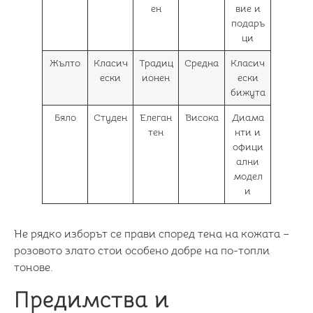
ен
вие и
подаръ
ци
Жълто
Класич
Традиц
Средна
Класич
ески
ионен
ески
бижута
Бяло
Студен
Елеган
Висока
Диама
тен
нти и
офици
ални
модел
и
Не рядко изборът се прави според тена на кожата –
розовото злато стои особено добре на по-топли
тонове.
Предимства и