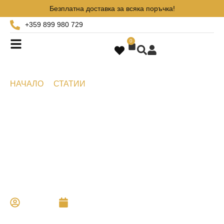
Безплатна доставка за всяка поръчка!
+359 899 980 729
0
НАЧАЛО
СТАТИИ
ИДЕИ ЗА ПОДАРЪК ЗА
ЮБИЛЕЙ НА ЖЕНА – ОРИГИНАЛНИ, ЛУКСОЗНИ И
ЗАПОМНЯЩИ СЕ ПРЕДЛОЖЕНИЯ
Идеи за подарък за
юбилей на жена –
оригинални, луксозни и
запомнящи се
предложения
Aristo
май 19, 2026