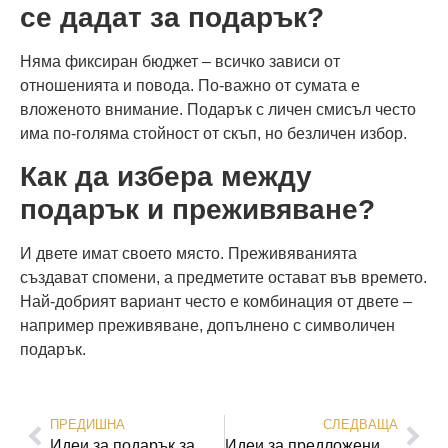
се дадат за подарък?
Няма фиксиран бюджет – всичко зависи от
отношенията и повода. По-важно от сумата е
вложеното внимание. Подарък с личен смисъл често
има по-голяма стойност от скъп, но безличен избор.
Как да избера между
подарък и преживяване?
И двете имат своето място. Преживяванията
създават спомени, а предметите остават във времето.
Най-добрият вариант често е комбинация от двете –
например преживяване, допълнено с символичен
подарък.
ПРЕДИШНА
СЛЕДВАЩА
Идеи за подарък за рожден ден на жена – как да избереш перфектния подарък
Идеи за предложения за брак – как да създадете незабравим момент