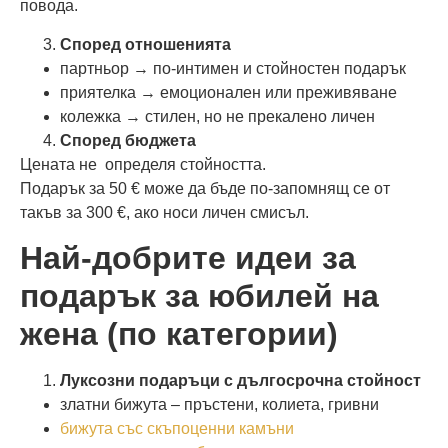
повода.
Според отношенията
партньор → по-интимен и стойностен подарък
приятелка → емоционален или преживяване
колежка → стилен, но не прекалено личен
Според бюджета
Цената не определя стойността.
Подарък за 50 € може да бъде по-запомнящ се от
такъв за 300 €, ако носи личен смисъл.
Най-добрите идеи за
подарък за юбилей на
жена (по категории)
Луксозни подаръци с дългосрочна стойност
златни бижута – пръстени, колиета, гривни
бижута със скъпоценни камъни