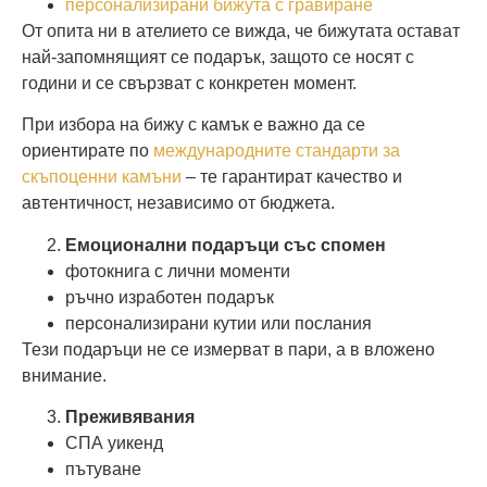
персонализирани бижута с гравиране
От опита ни в ателието се вижда, че бижутата остават
най-запомнящият се подарък, защото се носят с
години и се свързват с конкретен момент.
При избора на бижу с камък е важно да се
ориентирате по
международните стандарти за
скъпоценни камъни
– те гарантират качество и
автентичност, независимо от бюджета.
Емоционални подаръци със спомен
фотокнига с лични моменти
ръчно изработен подарък
персонализирани кутии или послания
Тези подаръци не се измерват в пари, а в вложено
внимание.
Преживявания
СПА уикенд
пътуване