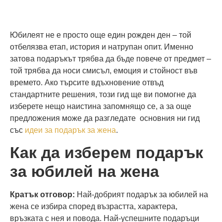
Юбилеят не е просто още един рожден ден – той
отбелязва етап, история и натрупан опит. Именно
затова подаръкът трябва да бъде повече от предмет –
той трябва да носи смисъл, емоция и стойност във
времето. Ако търсите вдъхновение отвъд
стандартните решения, този гид ще ви помогне да
изберете нещо наистина запомнящо се, а за още
предложения може да разгледате основния ни гид
със
идеи за подарък за жена
.
Как да изберем подарък
за юбилей на жена
Кратък отговор:
Най-добрият подарък за юбилей на
жена се избира според възрастта, характера,
връзката с нея и повода. Най-успешните подаръци