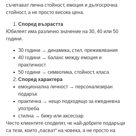
съчетават лична стойност, емоция и дългосрочна
стойност, а не просто висока цена.
Според възрастта
Юбилеят има различно значение на 30, 40 или 50
години.
30 години → динамика, стил, преживявания
40 години → баланс между емоция и
практичност
50 години → символика, стойност, класа
Според характера
емоционална личност → персонализиран
подарък
практична → нещо подходящо за ежедневна
употреба
стилна → бижу или аксесоар
Често клиентите споделят, че най-добрите подаръци
са тези, които „пасват“ на човека, а не просто на