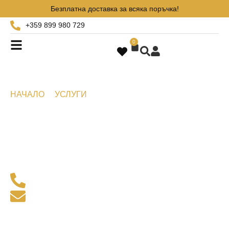
Безплатна доставка за всяка поръчка!
+359 899 980 729
0
НАЧАЛО
УСЛУГИ
ИЗРАБОТКА НА БИЖУТА ПО
ПОРЪЧКА
Изработка на бижута по
поръчка
Изработка на бижута по поръчка в град Варна -
доверете се на майсторите на Aristo Jewellery
+359 899 980 729
aristostore@abv.bg