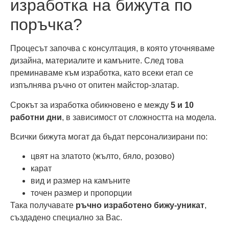
изработка на бижута по
поръчка?
Процесът започва с консултация, в която уточняваме
дизайна, материалите и камъните. След това
преминаваме към изработка, като всеки етап се
изпълнява ръчно от опитен майстор-златар.
Срокът за изработка обикновено е между
5 и 10
работни дни
, в зависимост от сложността на модела.
Всички бижута могат да бъдат персонализирани по:
цвят на златото (жълто, бяло, розово)
карат
вид и размер на камъните
точен размер и пропорции
Така получавате
ръчно изработено бижу-уникат
,
създадено специално за Вас.