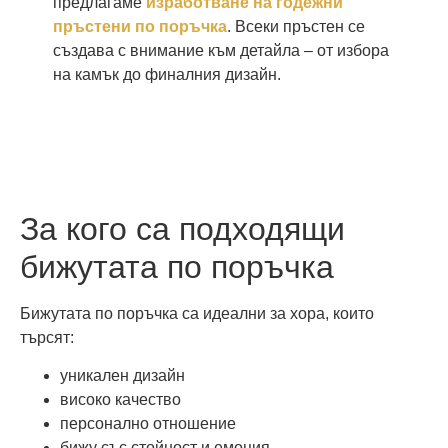
предлагаме
изработване на годежни
пръстени по поръчка
. Всеки пръстен се
създава с внимание към детайла – от избора
на камък до финалния дизайн.
За кого са подходящи
бижутата по поръчка
Бижутата по поръчка са идеални за хора, които
търсят:
уникален дизайн
високо качество
персонално отношение
бижу със стойност и емоция