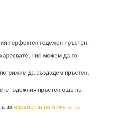
шия перфектен годежен пръстен:
 харесвате, ние можем да го
 погрижим да създадем пръстен,
ете годежния пръстен още по-
га за
изработка на бижута по