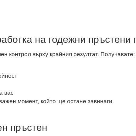
работка на годежни пръстени 
лен контрол върху крайния резултат. Получавате:
ойност
а вас
 важен момент, който ще остане завинаги.
ен пръстен