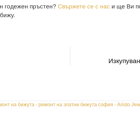
ен годежен пръстен?
Свържете се с нас
и ще Ви п
бижу.
Изкупуван