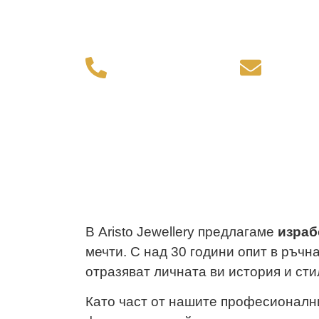
Изработката на годежен пръстен
спомен, който ще остане за цял 
+359 899 980 729
aristo
В Aristo Jewellery предлагаме
израб
мечти. С над 30 години опит в ръч
отразяват личната ви история и сти
Като част от нашите професионал