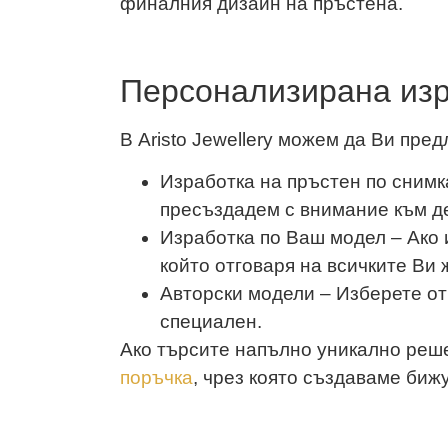
финалния дизайн на пръстена.
Персонализирана изр
В Aristo Jewellery можем да Ви пр
Изработка на пръстен по снимка
пресъздадем с внимание към д
Изработка по Ваш модел – Ако 
който отговаря на всичките Ви 
Авторски модели – Изберете от
специален.
Ако търсите напълно уникално реше
поръчка
, чрез която създаваме бижу