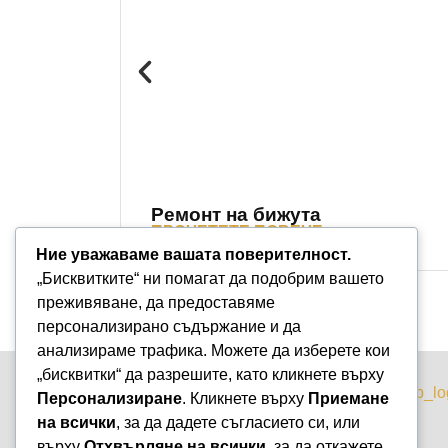
Ремонт на бижута
ПРОЧЕТЕТЕ ПОВЕЧЕ »
Ние уважаваме вашата поверителност.
„Бисквитките“ ни помагат да подобрим вашето
преживяване, да предоставяме
персонализирано съдържание и да
анализираме трафика. Можете да изберете кои
„бисквитки“ да разрешите, като кликнете върху
Персонализиране
. Кликнете върху
Приемане
Варна, бул. „Княз Борис I-ви“ 47
на всички
, за да дадете съгласието си, или
+359 899 980 729
върху
Отхвърляне на всички
, за да откажете