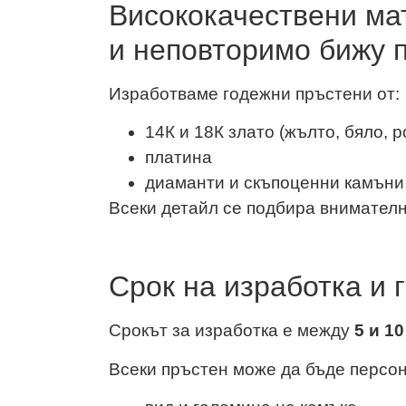
Висококачествени ма
и неповторимо бижу 
Изработваме годежни пръстени от:
14К и 18К злато (жълто, бяло, р
платина
диаманти и скъпоценни камъни 
Всеки детайл се подбира внимателно
Срок на изработка и 
Срокът за изработка е между
5 и 1
Всеки пръстен може да бъде персон