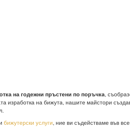
 е едно от най-значимите решения, когато с
живот.
store@abv.bg
отка на годежни пръстени по поръчка
, съобраз
ната изработка на бижута, нашите майстори създа
л.
ни
бижутерски услуги
, ние ви съдействаме във все