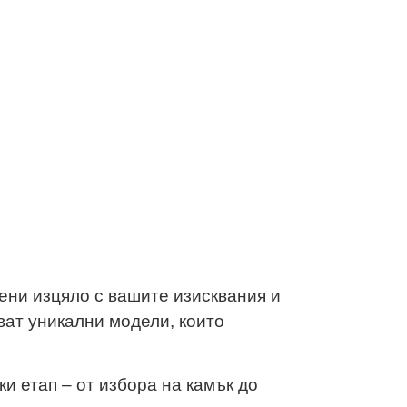
тава въпрос за създаване на
ени изцяло с вашите изисквания и
ват уникални модели, които
ки етап – от избора на камък до