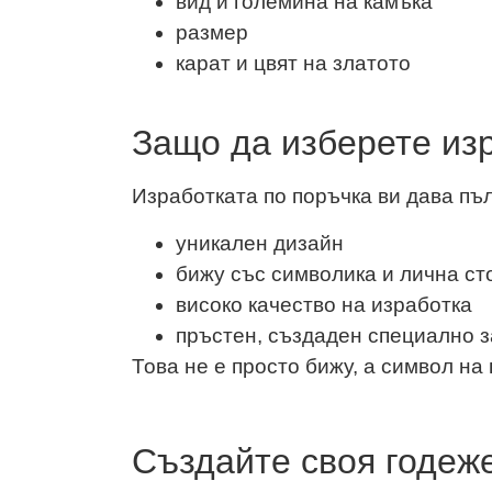
вид и големина на камъка
размер
карат и цвят на златото
Защо да изберете из
Изработката по поръчка ви дава пъ
уникален дизайн
бижу със символика и лична ст
високо качество на изработка
пръстен, създаден специално з
Това не е просто бижу, а символ на
Създайте своя годеж