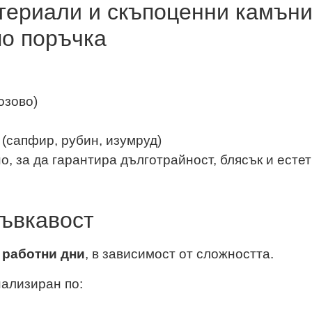
териали и скъпоценни камъни
по поръчка
озово)
(сапфир, рубин, изумруд)
, за да гарантира дълготрайност, блясък и естет
гъвкавост
0 работни дни
, в зависимост от сложността.
ализиран по: