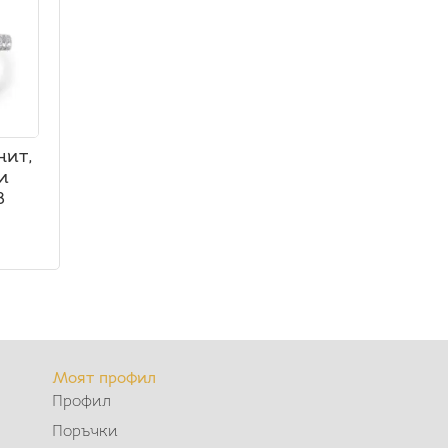
нит,
и
8
Моят профил
Профил
Поръчки