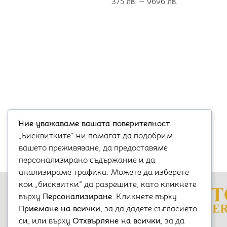
375
лв.
—
9696
лв.
Ние уважаваме вашата поверителност.
„Бисквитките“ ни помагат да подобрим
вашето преживяване, да предоставяме
персонализирано съдържание и да
анализираме трафика. Можете да изберете
кои „бисквитки“ да разрешите, като кликнете
върху
Персонализиране
. Кликнете върху
Приемане на всички
, за да дадете съгласието
Варна, бул. „Княз Борис I-ви“ 47
си, или върху
Отхвърляне на всички
, за да