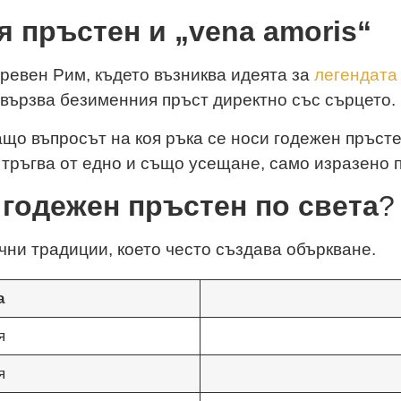
я пръстен и „vena amoris“
ревен Рим, където възниква идеята за
легендата 
 свързва безименния пръст директно със сърцето.
що въпросът на коя ръка се носи годежен пръсте
 тръгва от едно и също усещане, само изразено 
 годежен пръстен по света
?
ни традиции, което често създава объркване.
а
я
я