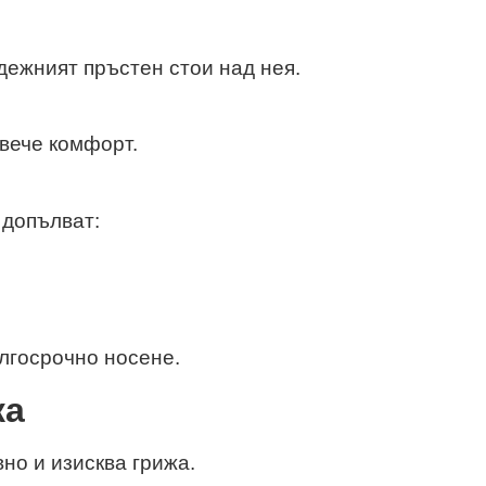
одежният пръстен стои над нея.
овече комфорт.
 допълват:
ългосрочно носене.
ка
но и изисква грижа.