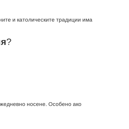
ните и католическите традиции има
ия
?
ежедневно носене. Особено ако