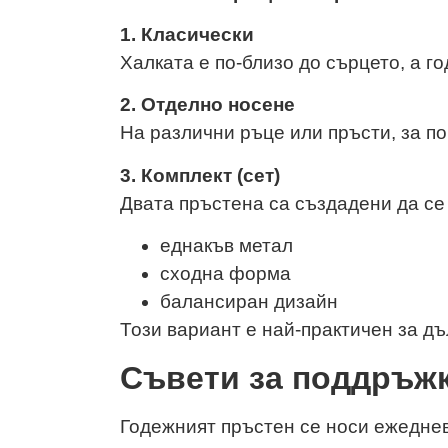
1. Класически
Халката е по-близо до сърцето, а г
2. Отделно носене
На различни ръце или пръсти, за п
3. Комплект (сет)
Двата пръстена са създадени да се
еднакъв метал
сходна форма
балансиран дизайн
Този вариант е най-практичен за д
Съвети за поддръж
Годежният пръстен се носи ежеднев