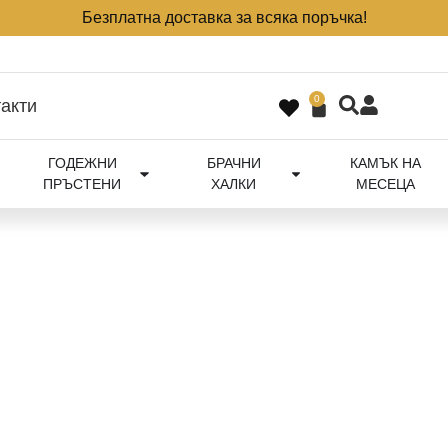
Безплатна доставка за всяка поръчка!
0
акти
ГОДЕЖНИ
БРАЧНИ
КАМЪК НА
ПРЪСТЕНИ
ХАЛКИ
МЕСЕЦА
НОСИ ГОДЕЖЕН ПРЪСТЕН – ТРАДИЦИИ И ЗНАЧЕНИЕ
се носи годежен пр