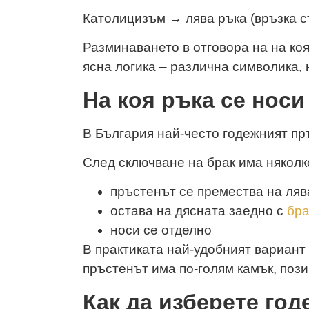
Католицизъм → лява ръка (връзка с
Разминаването в отговора на на ко
ясна логика – различна символика,
На коя ръка се нос
В България най-често годежният пръ
След сключване на брак има няколк
пръстенът се премества на ляв
остава на дясната заедно с
бра
носи се отделно
В практиката най-удобният вариант
пръстенът има по-голям камък, пози
Как да изберете го