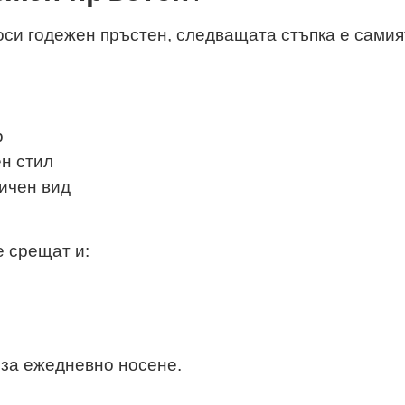
носи годежен пръстен, следващата стъпка е сами
р
ен стил
тичен вид
е срещат и:
 за ежедневно носене.