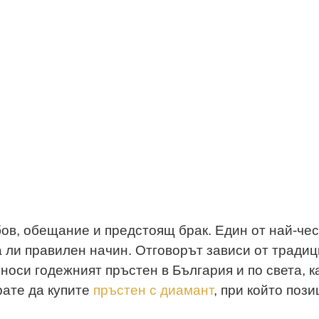
начение
ов, обещание и предстоящ брак. Един от най-чес
 ли правилен начин. Отговорът зависи от традиц
носи годежният пръстен в България и по света, ка
рате да купите
пръстен с диамант
, при който поз