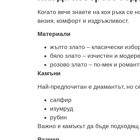
Когато вече знаете на коя ръка се 
визия, комфорт и издръжливост.
Материали
жълто злато – класически избо
бяло злато – изчистен и модер
розово злато – по-мек и роман
Камъни
Най-предпочитан е диамантът, но с
сапфир
изумруд
рубин
Важно е камъкът да бъде подходящ
Размер