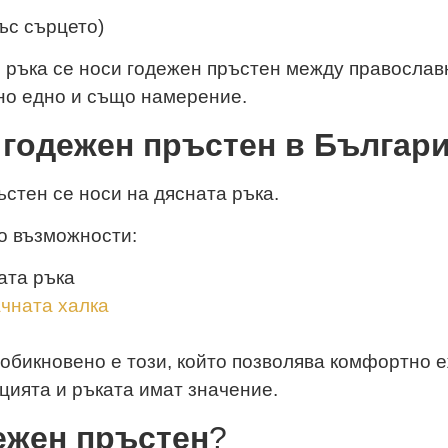
ъс сърцето)
я ръка се носи годежен пръстен между православ
 но едно и също намерение.
и годежен пръстен в Българ
стен се носи на дясната ръка.
о възможности:
ата ръка
чната халка
 обикновено е този, който позволява комфортно 
цията и ръката имат значение.
дежен пръстен
?