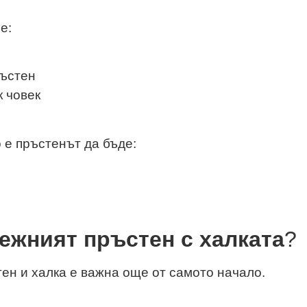
е:
ръстен
к човек
 е пръстенът да бъде:
дежният пръстен с халката
?
н и халка е важна още от самото начало.