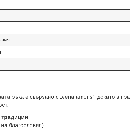
ания
я
ата ръка е свързано с „vena amoris“, докато в п
ст.
и традиции
 на благословия)