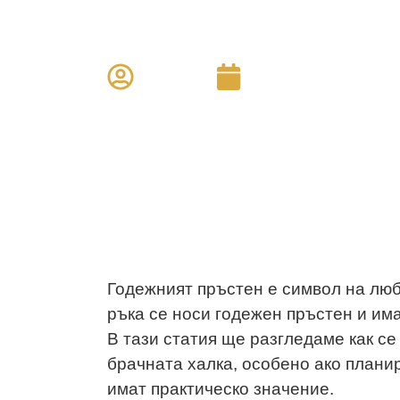
традиции и з
Aristo
май 26, 2026
Годежният пръстен е символ на люб
ръка се носи годежен пръстен и има
В тази статия ще разгледаме как се 
брачната халка, особено ако плани
имат практическо значение.