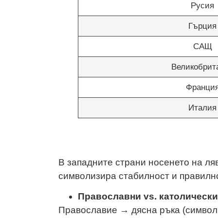
Русия
Гърция
САЩ
Великобрит
Франци
Италия
В западните страни носенето на ляв
символизира стабилност и правилно
Православни vs. католическ
Православие → дясна ръка (символ