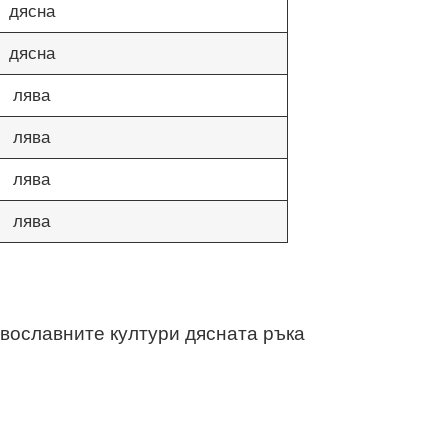
дясна
дясна
лява
лява
лява
лява
равославните култури дясната ръка