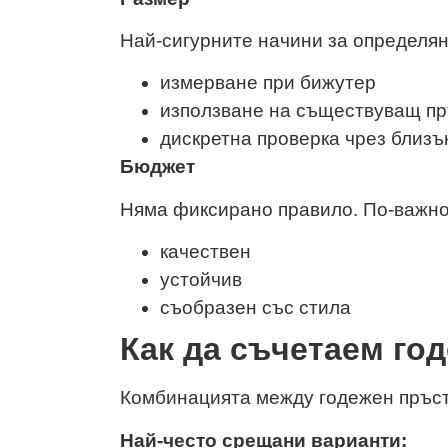
Най-сигурните начини за определян
измерване при бижутер
използване на съществуващ п
дискретна проверка чрез близъ
Бюджет
Няма фиксирано правило. По-важно
качествен
устойчив
съобразен със стила
Как да съчетаем го
Комбинацията между годежен пръсте
Най-често срещани варианти: