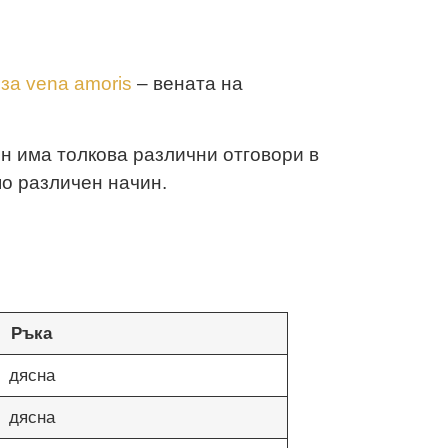
за vena amoris
– вената на
н има толкова различни отговори в
по различен начин.
Ръка
дясна
дясна