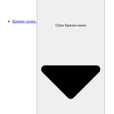
Брачни халки
Close Брачни халки