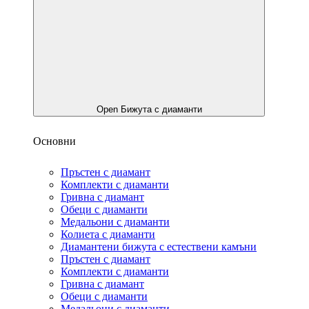
Open Бижута с диаманти
Основни
Пръстен с диамант
Комплекти с диаманти
Гривнa с диамант
Обеци с диаманти
Медальони с диаманти
Колиета с диаманти
Диамантени бижута с естествени камъни
Пръстен с диамант
Комплекти с диаманти
Гривнa с диамант
Обеци с диаманти
Медальони с диаманти