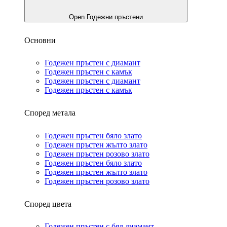
Open Годежни пръстени
Основни
Годежен пръстен с диамант
Годежен пръстен с камък
Годежен пръстен с диамант
Годежен пръстен с камък
Според метала
Годежен пръстен бяло злато
Годежен пръстен жълто злато
Годежен пръстен розово злато
Годежен пръстен бяло злато
Годежен пръстен жълто злато
Годежен пръстен розово злато
Според цвета
Годежен пръстен с бял диамант