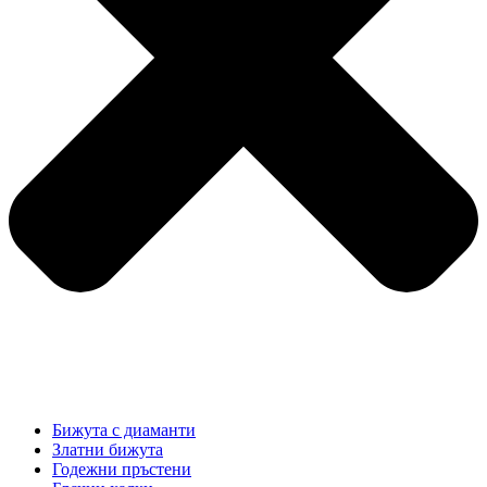
Бижута с диаманти
Златни бижута
Годежни пръстени