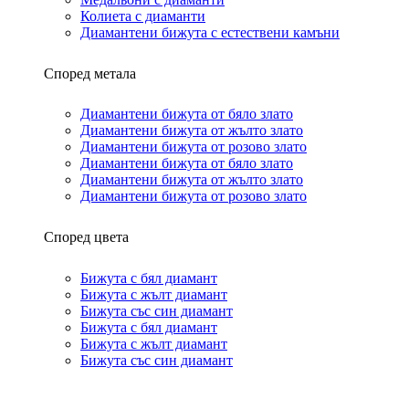
Колиета с диаманти
Диамантени бижута с естествени камъни
Според метала
Диамантени бижута от бяло злато
Диамантени бижута от жълто злато
Диамантени бижута от розово злато
Диамантени бижута от бяло злато
Диамантени бижута от жълто злато
Диамантени бижута от розово злато
Според цвета
Бижута с бял диамант
Бижута с жълт диамант
Бижута със син диамант
Бижута с бял диамант
Бижута с жълт диамант
Бижута със син диамант