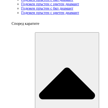
Годежен пръстен с цветен диамант
Годежен пръстен с бял диамант
Годежен пръстен с цветен диамант
Според каратите