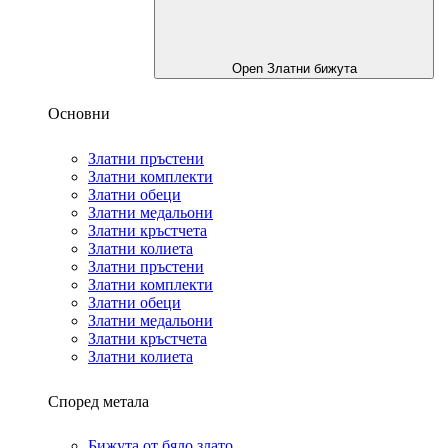
Open Златни бижута
Основни
Златни пръстени
Златни комплекти
Златни обеци
Златни медальони
Златни кръстчета
Златни колиета
Златни пръстени
Златни комплекти
Златни обеци
Златни медальони
Златни кръстчета
Златни колиета
Според метала
Бижута от бяло злато