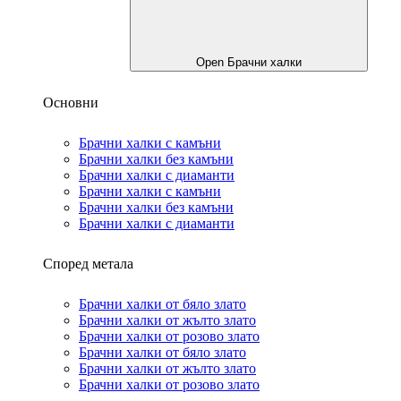
Open Брачни халки
Основни
Брачни халки с камъни
Брачни халки без камъни
Брачни халки с диаманти
Брачни халки с камъни
Брачни халки без камъни
Брачни халки с диаманти
Според метала
Брачни халки от бяло злато
Брачни халки от жълто злато
Брачни халки от розово злато
Брачни халки от бяло злато
Брачни халки от жълто злато
Брачни халки от розово злато