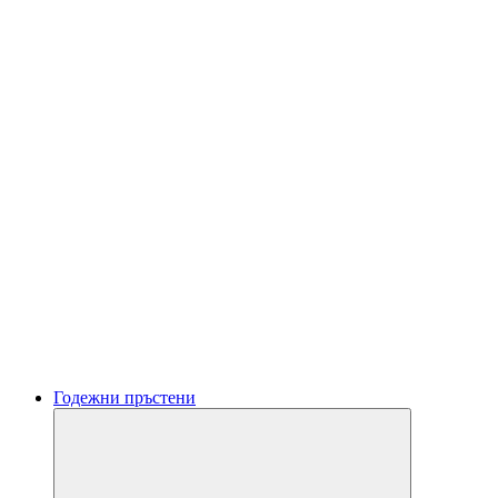
Годежни пръстени