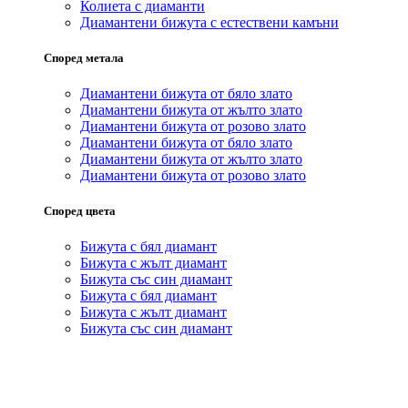
Колиета с диаманти
Диамантени бижута с естествени камъни
Според метала
Диамантени бижута от бяло злато
Диамантени бижута от жълто злато
Диамантени бижута от розово злато
Диамантени бижута от бяло злато
Диамантени бижута от жълто злато
Диамантени бижута от розово злато
Според цвета
Бижута с бял диамант
Бижута с жълт диамант
Бижута със син диамант
Бижута с бял диамант
Бижута с жълт диамант
Бижута със син диамант