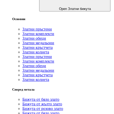
Open Златни бижута
Основни
Златни пръстени
Златни комплекти
Златни обеци
Златни медальони
Златни кръстчета
Златни колиета
Златни пръстени
Златни комплекти
Златни обеци
Златни медальони
Златни кръстчета
Златни колиета
Според метала
Бижута от бяло злато
Бижута от жълто злато
Бижута от розово злато
Бижута от бяло злато