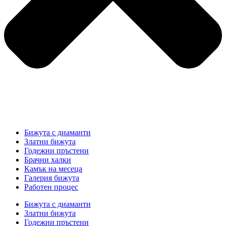
Бижута с диаманти
Златни бижута
Годежни пръстени
Брачни халки
Камък на месеца
Галерия бижута
Работен процес
Бижута с диаманти
Златни бижута
Годежни пръстени