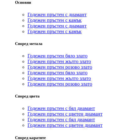
Основни
Годежен пръстен с диамант
Годежен пръстен с камък
Годежен пръстен с диамант
Годежен пръстен с камък
Според метала
Годежен пръстен бяло злато
Годежен пръстен жълто злато
Годежен пръстен розово злато
Годежен пръстен бяло злато
Годежен пръстен жълто злато
Годежен пръстен розово злато
Според цвета
Годежен пръстен с бял диамант
Годежен пръстен с цветен диамант
Годежен пръстен с бял диамант
Годежен пръстен с цветен диамант
Според каратите