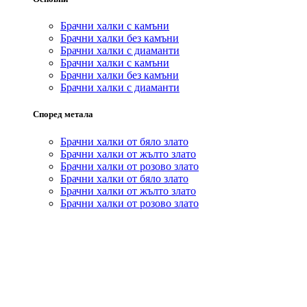
Брачни халки с камъни
Брачни халки без камъни
Брачни халки с диаманти
Брачни халки с камъни
Брачни халки без камъни
Брачни халки с диаманти
Според метала
Брачни халки от бяло злато
Брачни халки от жълто злато
Брачни халки от розово злато
Брачни халки от бяло злато
Брачни халки от жълто злато
Брачни халки от розово злато