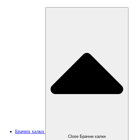
Брачни халки
Close Брачни халки