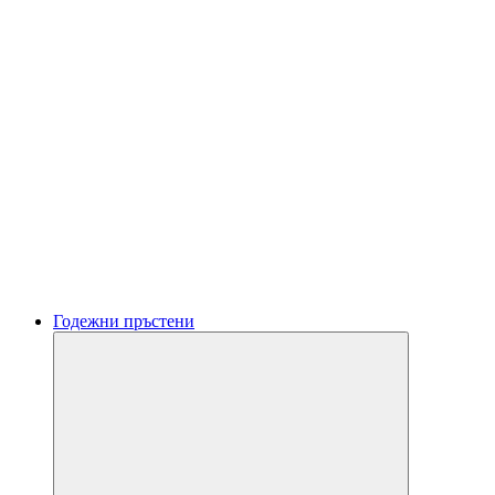
Годежни пръстени