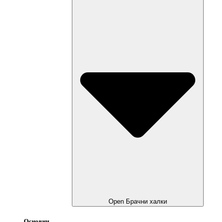
Open Брачни халки
Основни