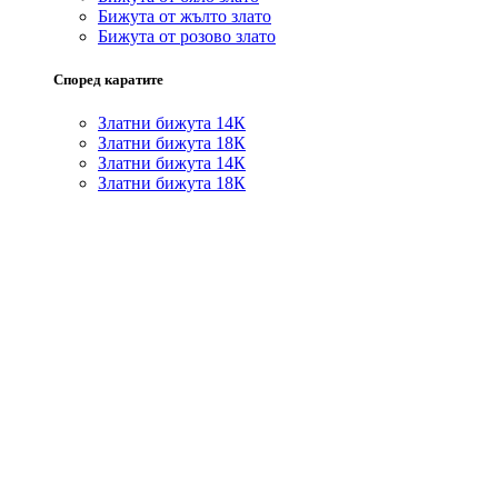
Бижута от жълто злато
Бижута от розово злато
Според каратите
Златни бижута 14К
Златни бижута 18К
Златни бижута 14К
Златни бижута 18К