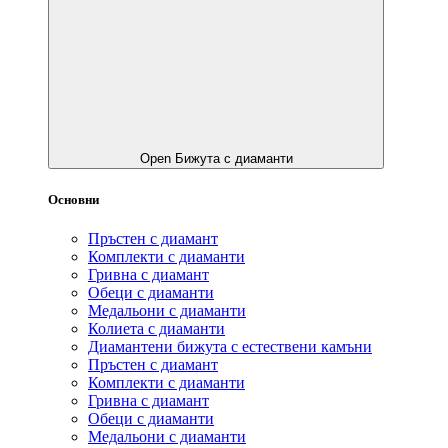
Open Бижута с диаманти
Основни
Пръстен с диамант
Комплекти с диаманти
Гривнa с диамант
Обеци с диаманти
Медальони с диаманти
Колиета с диаманти
Диамантени бижута с естествени камъни
Пръстен с диамант
Комплекти с диаманти
Гривнa с диамант
Обеци с диаманти
Медальони с диаманти