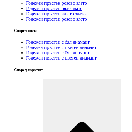
Годежен пръстен розово злато
Годежен пръстен бяло злато
Годежен пръстен жълто злато
Годежен пръстен розово злато
Според цвета
Годежен пръстен с бял диамант
Годежен пръстен с цветен диамант
Годежен пръстен с бял диамант
Годежен пръстен с цветен диамант
Според каратите