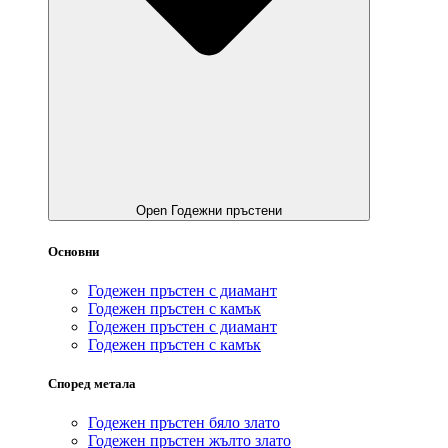
Open Годежни пръстени
Основни
Годежен пръстен с диамант
Годежен пръстен с камък
Годежен пръстен с диамант
Годежен пръстен с камък
Според метала
Годежен пръстен бяло злато
Годежен пръстен жълто злато