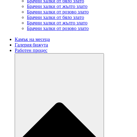
Брачни халки от бяло злато
Брачни халки от жълто злато
Брачни халки от розово злато
Брачни халки от бяло злато
Брачни халки от жълто злато
Брачни халки от розово злато
Камък на месеца
Галерия бижута
Работен процес