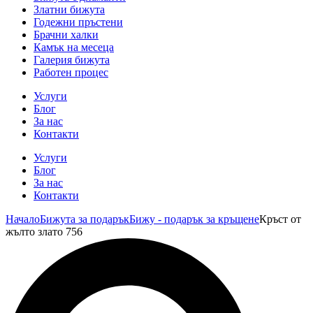
Златни бижута
Годежни пръстени
Брачни халки
Камък на месеца
Галерия бижута
Работен процес
Услуги
Блог
За нас
Контакти
Услуги
Блог
За нас
Контакти
Начало
Бижута за подарък
Бижу - подарък за кръщене
Кръст от
жълто злато 756