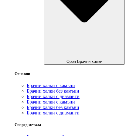
Open Брачни халки
Основни
Брачни халки с камъни
Брачни халки без камъни
Брачни халки с диаманти
Брачни халки с камъни
Брачни халки без камъни
Брачни халки с диаманти
Според метала