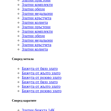
Златни пръстени
Златни комплекти
Златни обеци
Златни медальони
Златни кръстчета
Златни колиета
Златни пръстени
Златни комплекти
Златни обеци
Златни медальони
Златни кръстчета
Златни колиета
Според метала
Бижута от бяло злато
Бижута от жълто злато
Бижута от розово злато
Бижута от бяло злато
Бижута от жълто злато
Бижута от розово злато
Според каратите
Златни бижута 14К