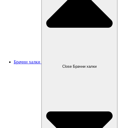
Брачни халки
Close Брачни халки