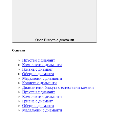
Open Бижута с диаманти
Основни
Пръстен с диамант
Комплекти с диаманти
Гривнa с диамант
Обеци с диаманти
Медальони с диаманти
Колиета с диаманти
Диамантени бижута с естествени камъни
Пръстен с диамант
Комплекти с диаманти
Гривнa с диамант
Обеци с диаманти
Медальони с диаманти