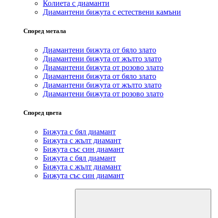
Колиета с диаманти
Диамантени бижута с естествени камъни
Според метала
Диамантени бижута от бяло злато
Диамантени бижута от жълто злато
Диамантени бижута от розово злато
Диамантени бижута от бяло злато
Диамантени бижута от жълто злато
Диамантени бижута от розово злато
Според цвета
Бижута с бял диамант
Бижута с жълт диамант
Бижута със син диамант
Бижута с бял диамант
Бижута с жълт диамант
Бижута със син диамант