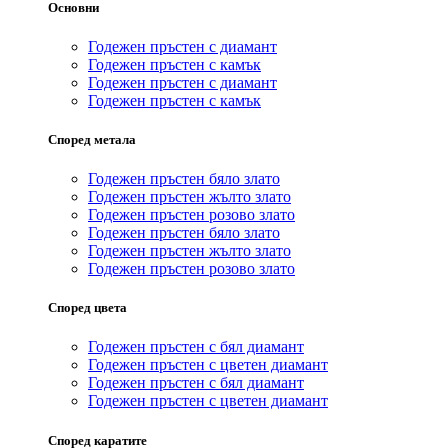
Основни
Годежен пръстен с диамант
Годежен пръстен с камък
Годежен пръстен с диамант
Годежен пръстен с камък
Според метала
Годежен пръстен бяло злато
Годежен пръстен жълто злато
Годежен пръстен розово злато
Годежен пръстен бяло злато
Годежен пръстен жълто злато
Годежен пръстен розово злато
Според цвета
Годежен пръстен с бял диамант
Годежен пръстен с цветен диамант
Годежен пръстен с бял диамант
Годежен пръстен с цветен диамант
Според каратите