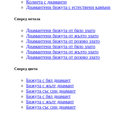
Колиета с диаманти
Диамантени бижута с естествени камъни
Според метала
Диамантени бижута от бяло злато
Диамантени бижута от жълто злато
Диамантени бижута от розово злато
Диамантени бижута от бяло злато
Диамантени бижута от жълто злато
Диамантени бижута от розово злато
Според цвета
Бижута с бял диамант
Бижута с жълт диамант
Бижута със син диамант
Бижута с бял диамант
Бижута с жълт диамант
Бижута със син диамант