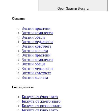
Open Златни бижута
Основни
Златни пръстени
Златни комплекти
Златни обеци
Златни медальони
Златни кръстчета
Златни колиета
Златни пръстени
Златни комплекти
Златни обеци
Златни медальони
Златни кръстчета
Златни колиета
Според метала
Бижута от бяло злато
Бижута от жълто злато
Бижута от розово злато
Бижута от бяло злато