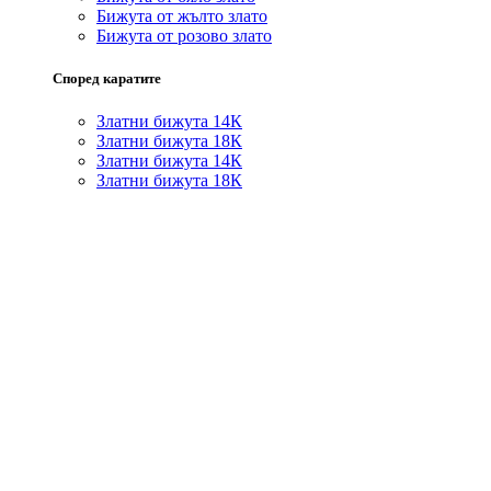
Бижута от жълто злато
Бижута от розово злато
Според каратите
Златни бижута 14К
Златни бижута 18К
Златни бижута 14К
Златни бижута 18К