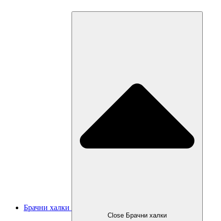
Брачни халки
Close Брачни халки