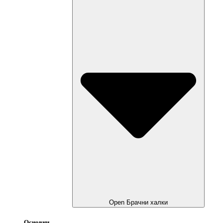
Open Брачни халки
Основни