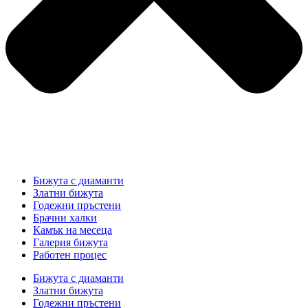
Бижута с диаманти
Златни бижута
Годежни пръстени
Брачни халки
Камък на месеца
Галерия бижута
Работен процес
Бижута с диаманти
Златни бижута
Годежни пръстени