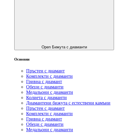
Open Бижута с диаманти
Основни
Пръстен с диамант
Комплекти с диаманти
Гривнa с диамант
Обеци с диаманти
Медальони с диаманти
Колиета с диаманти
Диамантени бижута с естествени камъни
Пръстен с диамант
Комплекти с диаманти
Гривнa с диамант
Обеци с диаманти
Медальони с диаманти