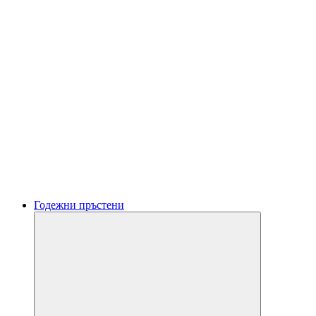
Годежни пръстени