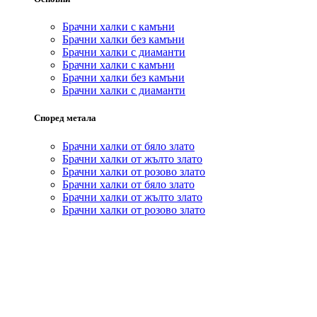
Брачни халки с камъни
Брачни халки без камъни
Брачни халки с диаманти
Брачни халки с камъни
Брачни халки без камъни
Брачни халки с диаманти
Според метала
Брачни халки от бяло злато
Брачни халки от жълто злато
Брачни халки от розово злато
Брачни халки от бяло злато
Брачни халки от жълто злато
Брачни халки от розово злато