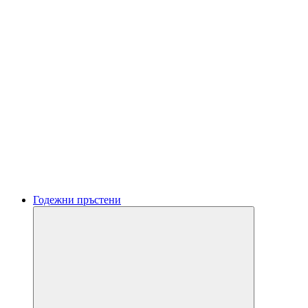
Годежни пръстени