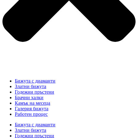
Бижута с диаманти
Златни бижута
Годежни пръстени
Брачни халки
Камък на месеца
Галерия бижута
Работен процес
Бижута с диаманти
Златни бижута
Годежни пръстени