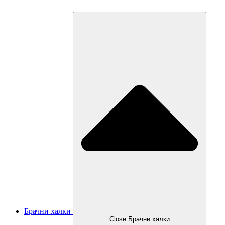
Брачни халки
Close Брачни халки