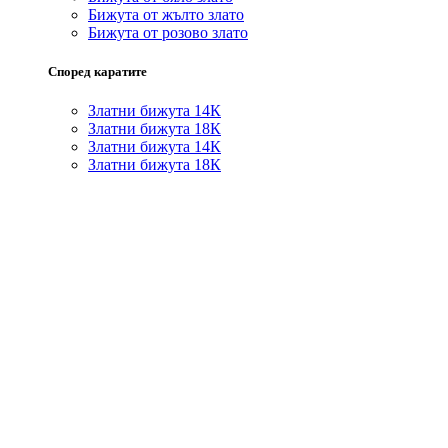
Бижута от жълто злато
Бижута от розово злато
Според каратите
Златни бижута 14К
Златни бижута 18К
Златни бижута 14К
Златни бижута 18К