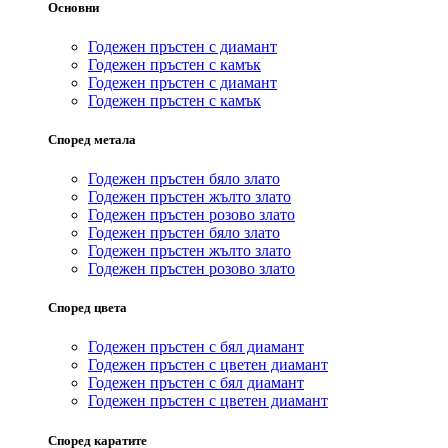
Основни
Годежен пръстен с диамант
Годежен пръстен с камък
Годежен пръстен с диамант
Годежен пръстен с камък
Според метала
Годежен пръстен бяло злато
Годежен пръстен жълто злато
Годежен пръстен розово злато
Годежен пръстен бяло злато
Годежен пръстен жълто злато
Годежен пръстен розово злато
Според цвета
Годежен пръстен с бял диамант
Годежен пръстен с цветен диамант
Годежен пръстен с бял диамант
Годежен пръстен с цветен диамант
Според каратите