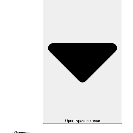
Open Брачни халки
Основни