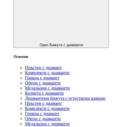
Open Бижута с диаманти
Основни
Пръстен с диамант
Комплекти с диаманти
Гривнa с диамант
Обеци с диаманти
Медальони с диаманти
Колиета с диаманти
Диамантени бижута с естествени камъни
Пръстен с диамант
Комплекти с диаманти
Гривнa с диамант
Обеци с диаманти
Медальони с диаманти