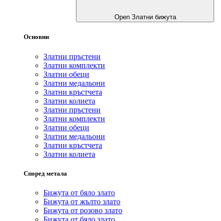
Open Златни бижута
Основни
Златни пръстени
Златни комплекти
Златни обеци
Златни медальони
Златни кръстчета
Златни колиета
Златни пръстени
Златни комплекти
Златни обеци
Златни медальони
Златни кръстчета
Златни колиета
Според метала
Бижута от бяло злато
Бижута от жълто злато
Бижута от розово злато
Бижута от бяло злато