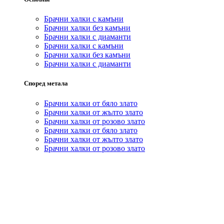
Брачни халки с камъни
Брачни халки без камъни
Брачни халки с диаманти
Брачни халки с камъни
Брачни халки без камъни
Брачни халки с диаманти
Според метала
Брачни халки от бяло злато
Брачни халки от жълто злато
Брачни халки от розово злато
Брачни халки от бяло злато
Брачни халки от жълто злато
Брачни халки от розово злато