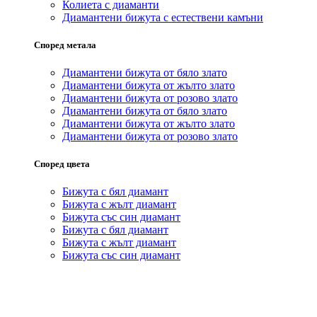
Колиета с диаманти
Диамантени бижута с естествени камъни
Според метала
Диамантени бижута от бяло злато
Диамантени бижута от жълто злато
Диамантени бижута от розово злато
Диамантени бижута от бяло злато
Диамантени бижута от жълто злато
Диамантени бижута от розово злато
Според цвета
Бижута с бял диамант
Бижута с жълт диамант
Бижута със син диамант
Бижута с бял диамант
Бижута с жълт диамант
Бижута със син диамант