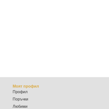
Моят профил
Профил
Поръчки
Любими