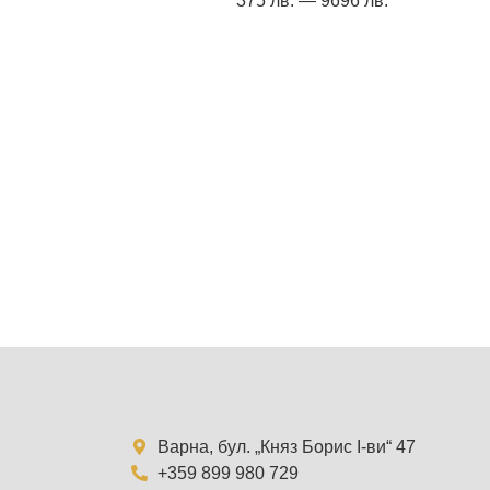
375
лв.
—
9696
лв.
Варна, бул. „Княз Борис I-ви“ 47
+359 899 980 729