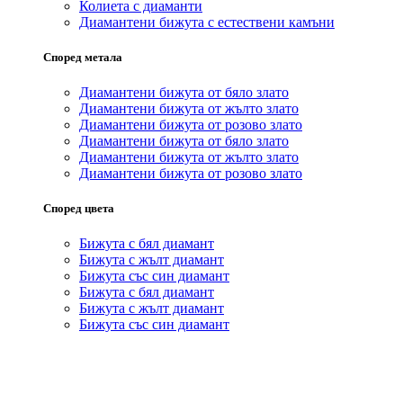
Колиета с диаманти
Диамантени бижута с естествени камъни
Според метала
Диамантени бижута от бяло злато
Диамантени бижута от жълто злато
Диамантени бижута от розово злато
Диамантени бижута от бяло злато
Диамантени бижута от жълто злато
Диамантени бижута от розово злато
Според цвета
Бижута с бял диамант
Бижута с жълт диамант
Бижута със син диамант
Бижута с бял диамант
Бижута с жълт диамант
Бижута със син диамант