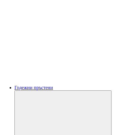
Годежни пръстени