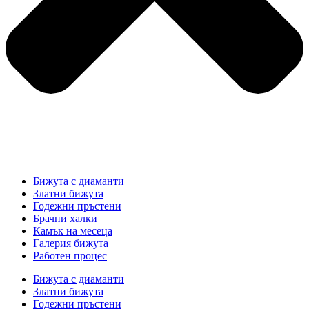
Бижута с диаманти
Златни бижута
Годежни пръстени
Брачни халки
Камък на месеца
Галерия бижута
Работен процес
Бижута с диаманти
Златни бижута
Годежни пръстени