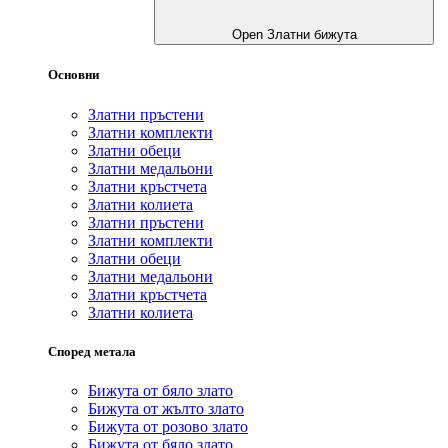
Open Златни бижута
Основни
Златни пръстени
Златни комплекти
Златни обеци
Златни медальони
Златни кръстчета
Златни колиета
Златни пръстени
Златни комплекти
Златни обеци
Златни медальони
Златни кръстчета
Златни колиета
Според метала
Бижута от бяло злато
Бижута от жълто злато
Бижута от розово злато
Бижута от бяло злато