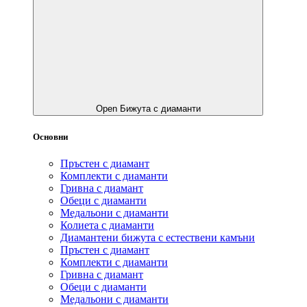
Open Бижута с диаманти
Основни
Пръстен с диамант
Комплекти с диаманти
Гривнa с диамант
Обеци с диаманти
Медальони с диаманти
Колиета с диаманти
Диамантени бижута с естествени камъни
Пръстен с диамант
Комплекти с диаманти
Гривнa с диамант
Обеци с диаманти
Медальони с диаманти