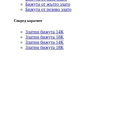
Бижута от жълто злато
Бижута от розово злато
Според каратите
Златни бижута 14К
Златни бижута 18К
Златни бижута 14К
Златни бижута 18К