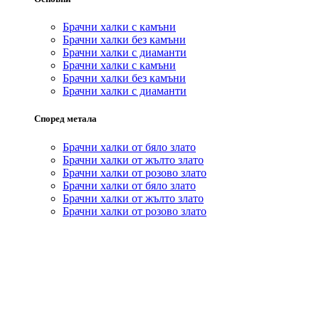
Брачни халки с камъни
Брачни халки без камъни
Брачни халки с диаманти
Брачни халки с камъни
Брачни халки без камъни
Брачни халки с диаманти
Според метала
Брачни халки от бяло злато
Брачни халки от жълто злато
Брачни халки от розово злато
Брачни халки от бяло злато
Брачни халки от жълто злато
Брачни халки от розово злато