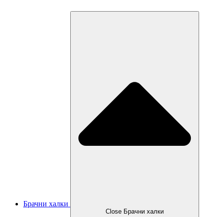
Брачни халки
Close Брачни халки