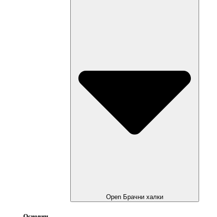
Open Брачни халки
Основни