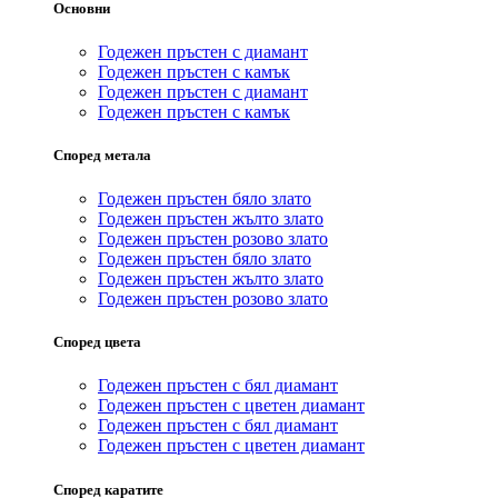
Основни
Годежен пръстен с диамант
Годежен пръстен с камък
Годежен пръстен с диамант
Годежен пръстен с камък
Според метала
Годежен пръстен бяло злато
Годежен пръстен жълто злато
Годежен пръстен розово злато
Годежен пръстен бяло злато
Годежен пръстен жълто злато
Годежен пръстен розово злато
Според цвета
Годежен пръстен с бял диамант
Годежен пръстен с цветен диамант
Годежен пръстен с бял диамант
Годежен пръстен с цветен диамант
Според каратите