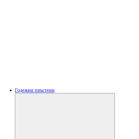
Годежни пръстени