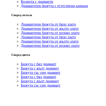
Колиета с диаманти
Диамантени бижута с естествени камъни
Според метала
Диамантени бижута от бяло злато
Диамантени бижута от жълто злато
Диамантени бижута от розово злато
Диамантени бижута от бяло злато
Диамантени бижута от жълто злато
Диамантени бижута от розово злато
Според цвета
Бижута с бял диамант
Бижута с жълт диамант
Бижута със син диамант
Бижута с бял диамант
Бижута с жълт диамант
Бижута със син диамант