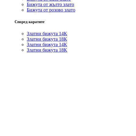
Бижута от жълто злато
Бижута от розово злато
Според каратите
Златни бижута 14К
Златни бижута 18К
Златни бижута 14К
Златни бижута 18К