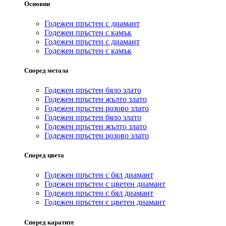
Основни
Годежен пръстен с диамант
Годежен пръстен с камък
Годежен пръстен с диамант
Годежен пръстен с камък
Според метала
Годежен пръстен бяло злато
Годежен пръстен жълто злато
Годежен пръстен розово злато
Годежен пръстен бяло злато
Годежен пръстен жълто злато
Годежен пръстен розово злато
Според цвета
Годежен пръстен с бял диамант
Годежен пръстен с цветен диамант
Годежен пръстен с бял диамант
Годежен пръстен с цветен диамант
Според каратите