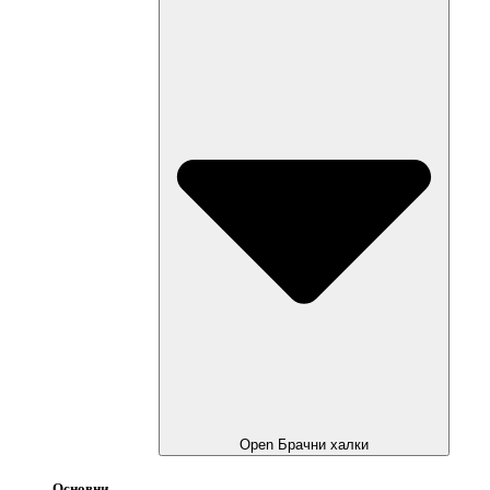
Open Брачни халки
Основни