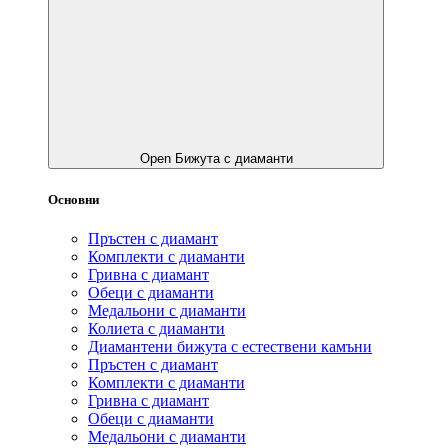
Open Бижута с диаманти
Основни
Пръстен с диамант
Комплекти с диаманти
Гривнa с диамант
Обеци с диаманти
Медальони с диаманти
Колиета с диаманти
Диамантени бижута с естествени камъни
Пръстен с диамант
Комплекти с диаманти
Гривнa с диамант
Обеци с диаманти
Медальони с диаманти