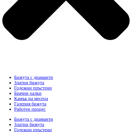
Бижута с диаманти
Златни бижута
Годежни пръстени
Брачни халки
Камък на месеца
Галерия бижута
Работен процес
Бижута с диаманти
Златни бижута
Годежни пръстени