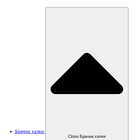
Брачни халки
Close Брачни халки