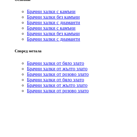
Брачни халки с камъни
Брачни халки без камъни
Брачни халки с диаманти
Брачни халки с камъни
Брачни халки без камъни
Брачни халки с диаманти
Според метала
Брачни халки от бяло злато
Брачни халки от жълто злато
Брачни халки от розово злато
Брачни халки от бяло злато
Брачни халки от жълто злато
Брачни халки от розово злато