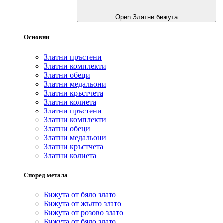
Open Златни бижута
Основни
Златни пръстени
Златни комплекти
Златни обеци
Златни медальони
Златни кръстчета
Златни колиета
Златни пръстени
Златни комплекти
Златни обеци
Златни медальони
Златни кръстчета
Златни колиета
Според метала
Бижута от бяло злато
Бижута от жълто злато
Бижута от розово злато
Бижута от бяло злато