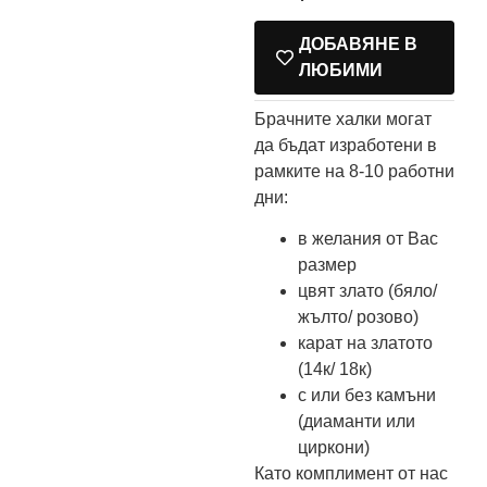
ДОБАВЯНЕ В
ЛЮБИМИ
Брачните халки могат
да бъдат изработени в
рамките на 8-10 работни
дни:
в желания от Вас
размер
цвят злато (бяло/
жълто/ розово)
карат на златото
(14к/ 18к)
с или без камъни
(диаманти или
циркони)
Като комплимент от нас