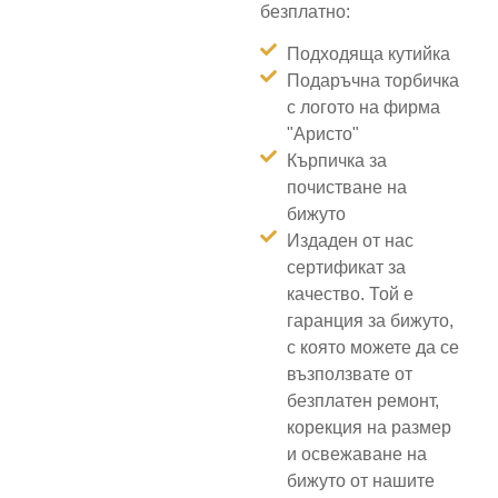
безплатно:
Подходяща кутийка
Подаръчна торбичка
с логото на фирма
"Аристо"
Кърпичка за
почистване на
бижуто
Издаден от нас
сертификат за
качество. Той е
гаранция за бижуто,
с която можете да се
възползвате от
безплатен ремонт,
корекция на размер
и освежаване на
бижуто от нашите