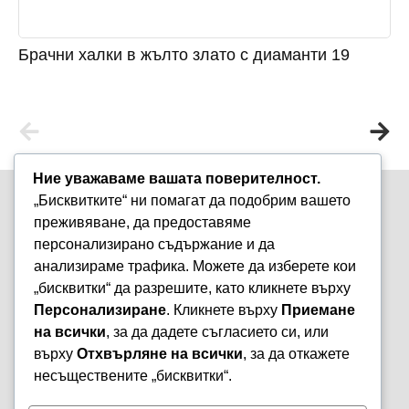
Брачни халки в жълто злато с диаманти 19
Ние уважаваме вашата поверителност.
„Бисквитките“ ни помагат да подобрим вашето
преживяване, да предоставяме
персонализирано съдържание и да
анализираме трафика. Можете да изберете кои
Варна, бул. „Княз Борис I-ви“ 47
„бисквитки“ да разрешите, като кликнете върху
+359 899 980 729
Персонализиране
. Кликнете върху
Приемане
aristostore@abv.bg
на всички
, за да дадете съгласието си, или
Информация
Моят профил
върху
Отхвърляне на всички
, за да откажете
Контакти
Профил
несъществените „бисквитки“.
Политика за
Поръчки
поверителност