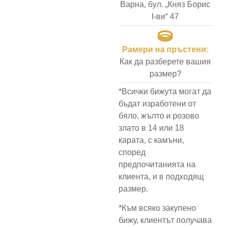
Варна, бул. „Княз Борис
I-ви“ 47
Рамери на пръстени:
Как да разберете вашия
размер?
*Всички бижута могат да
бъдат изработени от
бяло, жълто и розово
злато в 14 или 18
карата, с камъни,
според
предпочитанията на
клиента, и в подходящ
размер.
*Към всяко закупено
бижу, клиентът получава