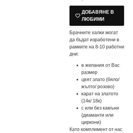
ДОБАВЯНЕ В
ЛЮБИМИ
Брачните халки могат
да бъдат изработени в
рамките на 8-10 работни
дни:
в желания от Вас
размер
цвят злато (бяло/
жълто/ розово)
карат на златото
(14к/ 18к)
с или без камъни
(диаманти или
циркони)
Като комплимент от нас