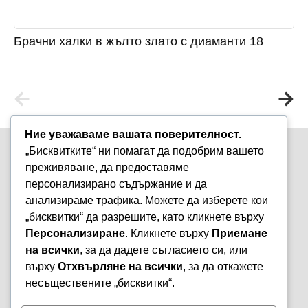
Брачни халки в жълто злато с диаманти 18
Ние уважаваме вашата поверителност.
„Бисквитките“ ни помагат да подобрим вашето
преживяване, да предоставяме
персонализирано съдържание и да
анализираме трафика. Можете да изберете кои
Варна, бул. „Княз Борис I-ви“ 47
„бисквитки“ да разрешите, като кликнете върху
+359 899 980 729
Персонализиране
. Кликнете върху
Приемане
aristostore@abv.bg
на всички
, за да дадете съгласието си, или
Информация
Моят профил
върху
Отхвърляне на всички
, за да откажете
Контакти
Профил
несъществените „бисквитки“.
Политика за
Поръчки
поверителност