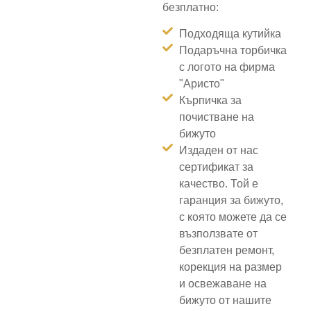
безплатно:
Подходяща кутийка
Подаръчна торбичка
с логото на фирма
"Аристо"
Кърпичка за
почистване на
бижуто
Издаден от нас
сертификат за
качество. Той е
гаранция за бижуто,
с която можете да се
възползвате от
безплатен ремонт,
корекция на размер
и освежаване на
бижуто от нашите