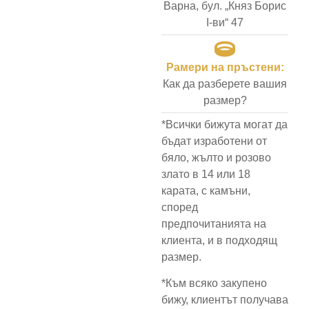
Варна, бул. „Княз Борис
I-ви“ 47
Рамери на пръстени:
Как да разберете вашия
размер?
*Всички бижута могат да
бъдат изработени от
бяло, жълто и розово
злато в 14 или 18
карата, с камъни,
според
предпочитанията на
клиента, и в подходящ
размер.
*Към всяко закупено
бижу, клиентът получава