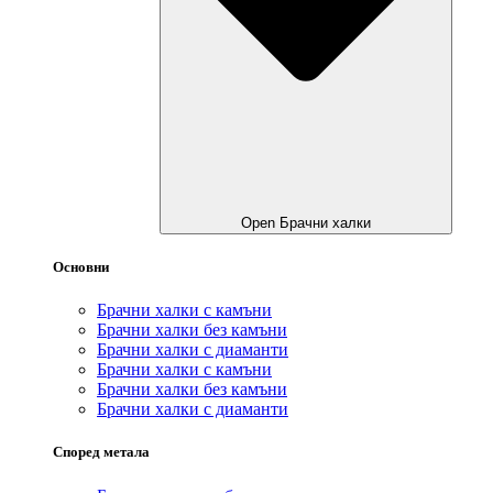
Open Брачни халки
Основни
Брачни халки с камъни
Брачни халки без камъни
Брачни халки с диаманти
Брачни халки с камъни
Брачни халки без камъни
Брачни халки с диаманти
Според метала