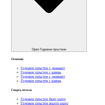
Open Годежни пръстени
Основни
Годежен пръстен с диамант
Годежен пръстен с камък
Годежен пръстен с диамант
Годежен пръстен с камък
Според метала
Годежен пръстен бяло злато
Годежен пръстен жълто злато