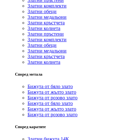
Златни пръстени
Златни комплекти
Златни обеци
Златни медальони
Златни кръстчета
Златни колиета
Златни пръстени
Златни комплекти
Златни обеци
Златни медальони
Златни кръстчета
Златни колиета
Според метала
Бижута от бяло злато
Бижута от жълто злато
Бижута от розово злато
Бижута от бяло злато
Бижута от жълто злато
Бижута от розово злато
Според каратите
Златни бижута 14К