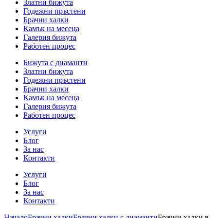
Златни бижута
Годежни пръстени
Брачни халки
Камък на месеца
Галерия бижута
Работен процес
Бижута с диаманти
Златни бижута
Годежни пръстени
Брачни халки
Камък на месеца
Галерия бижута
Работен процес
Услуги
Блог
За нас
Контакти
Услуги
Блог
За нас
Контакти
Начало
Брачни халки
Брачни халки с диаманти
Брачни халки в