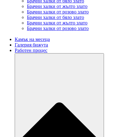
Брачни халки от бяло злато
Брачни халки от жълто злато
Брачни халки от розово злато
Брачни халки от бяло злато
Брачни халки от жълто злато
Брачни халки от розово злато
Камък на месеца
Галерия бижута
Работен процес