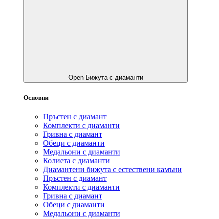
Open Бижута с диаманти
Основни
Пръстен с диамант
Комплекти с диаманти
Гривнa с диамант
Обеци с диаманти
Медальони с диаманти
Колиета с диаманти
Диамантени бижута с естествени камъни
Пръстен с диамант
Комплекти с диаманти
Гривнa с диамант
Обеци с диаманти
Медальони с диаманти