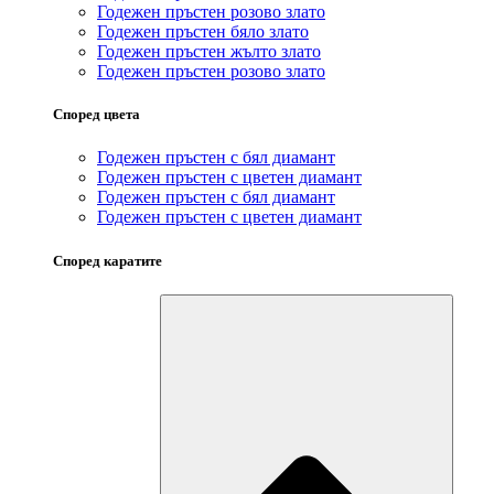
Годежен пръстен розово злато
Годежен пръстен бяло злато
Годежен пръстен жълто злато
Годежен пръстен розово злато
Според цвета
Годежен пръстен с бял диамант
Годежен пръстен с цветен диамант
Годежен пръстен с бял диамант
Годежен пръстен с цветен диамант
Според каратите