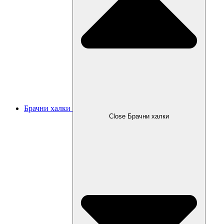
Брачни халки
Close Брачни халки