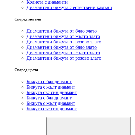
Колиета с диаманти
Диамантени бижута с естествени камъни
Според метала
Диамантени бижута от бяло злато
Диамантени бижута от жълто злато
Диамантени бижута от розово злато
Диамантени бижута от бяло злато
Диамантени бижута от жълто злато
Диамантени бижута от розово злато
Според цвета
Бижута с бял диамант
Бижута с жълт диамант
Бижута със син диамант
Бижута с бял диамант
Бижута с жълт диамант
Бижута със син диамант