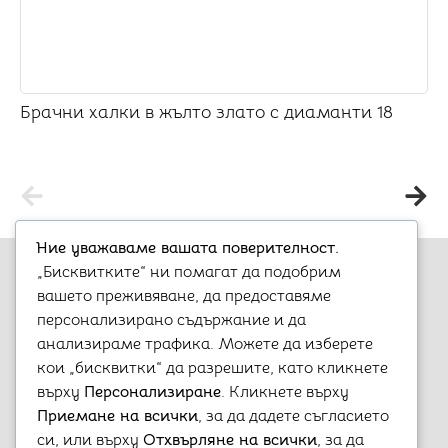
Брачни халки в жълто злато с диаманти 18
Ние уважаваме вашата поверителност.
„Бисквитките“ ни помагат да подобрим
вашето преживяване, да предоставяме
персонализирано съдържание и да
анализираме трафика. Можете да изберете
Варна, бул. „Княз Борис I-ви“ 47
кои „бисквитки“ да разрешите, като кликнете
+359 899 980 729
върху
Персонализиране
. Кликнете върху
aristostore@abv.bg
Приемане на всички
, за да дадете съгласието
Информация
Моят профил
си, или върху
Отхвърляне на всички
, за да
Контакти
Профил