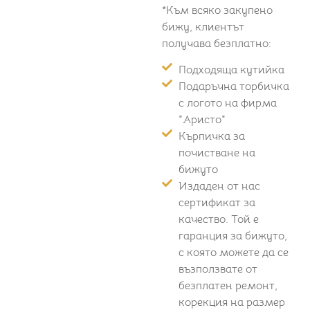
*Към всяко закупено
бижу, клиентът
получава безплатно:
Подходяща кутийка
Подаръчна торбичка
с логото на фирма
"Аристо"
Кърпичка за
почистване на
бижуто
Издаден от нас
сертификат за
качество. Той е
гаранция за бижуто,
с която можете да се
възползвате от
безплатен ремонт,
корекция на размер