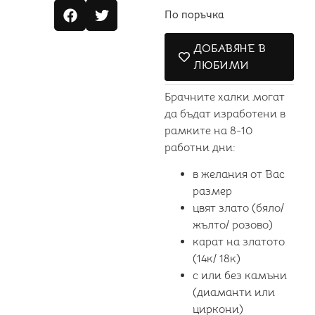
По поръчка
ДОБАВЯНЕ В
ЛЮБИМИ
Брачните халки могат
да бъдат изработени в
рамките на 8-10
работни дни:
в желания от Вас
размер
цвят злато (бяло/
жълто/ розово)
карат на златото
(14к/ 18к)
с или без камъни
(диаманти или
циркони)