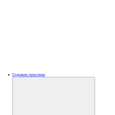
Годежни пръстени