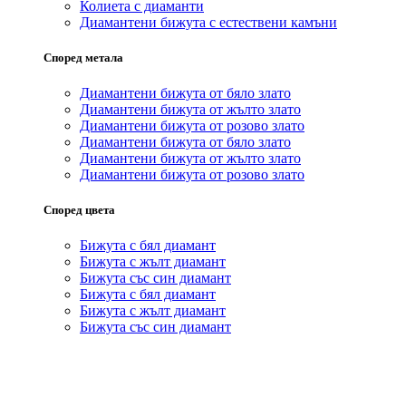
Колиета с диаманти
Диамантени бижута с естествени камъни
Според метала
Диамантени бижута от бяло злато
Диамантени бижута от жълто злато
Диамантени бижута от розово злато
Диамантени бижута от бяло злато
Диамантени бижута от жълто злато
Диамантени бижута от розово злато
Според цвета
Бижута с бял диамант
Бижута с жълт диамант
Бижута със син диамант
Бижута с бял диамант
Бижута с жълт диамант
Бижута със син диамант