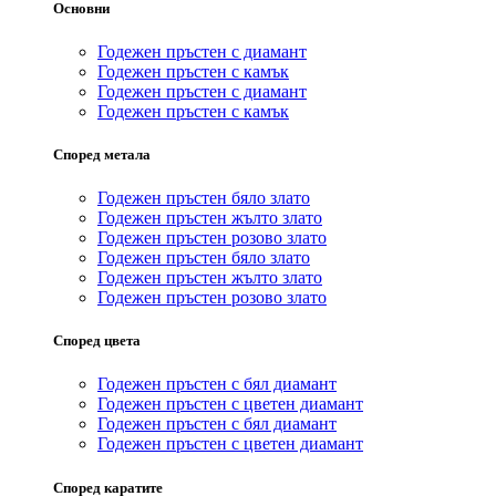
Основни
Годежен пръстен с диамант
Годежен пръстен с камък
Годежен пръстен с диамант
Годежен пръстен с камък
Според метала
Годежен пръстен бяло злато
Годежен пръстен жълто злато
Годежен пръстен розово злато
Годежен пръстен бяло злато
Годежен пръстен жълто злато
Годежен пръстен розово злато
Според цвета
Годежен пръстен с бял диамант
Годежен пръстен с цветен диамант
Годежен пръстен с бял диамант
Годежен пръстен с цветен диамант
Според каратите