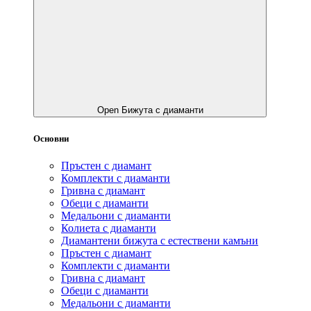
Open Бижута с диаманти
Основни
Пръстен с диамант
Комплекти с диаманти
Гривнa с диамант
Обеци с диаманти
Медальони с диаманти
Колиета с диаманти
Диамантени бижута с естествени камъни
Пръстен с диамант
Комплекти с диаманти
Гривнa с диамант
Обеци с диаманти
Медальони с диаманти