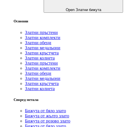
Open Златни бижута
Основни
Златни пръстени
Златни комплекти
Златни обеци
Златни медальони
Златни кръстчета
Златни колиета
Златни пръстени
Златни комплекти
Златни обеци
Златни медальони
Златни кръстчета
Златни колиета
Според метала
Бижута от бяло злато
Бижута от жълто злато
Бижута от розово злато
Бижута от бяло злато