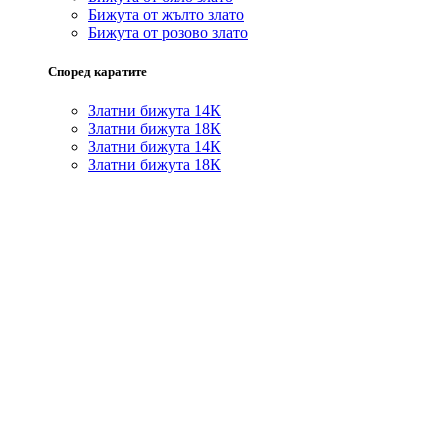
Бижута от жълто злато
Бижута от розово злато
Според каратите
Златни бижута 14К
Златни бижута 18К
Златни бижута 14К
Златни бижута 18К