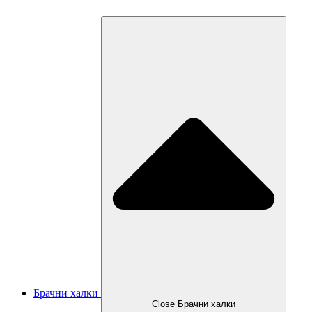
Брачни халки
Close Брачни халки