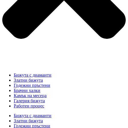
Бижута с диаманти
Златни бижута
Годежни пръстени
Брачни халки
Камък на месеца
Галерия бижута
Работен процес
Бижута с диаманти
Златни бижута
Годежни пръстени