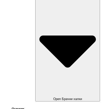
Open Брачни халки
Основни