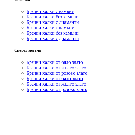
Брачни халки с камъни
Брачни халки без камъни
Брачни халки с диаманти
Брачни халки с камъни
Брачни халки без камъни
Брачни халки с диаманти
Според метала
Брачни халки от бяло злато
Брачни халки от жълто злато
Брачни халки от розово злато
Брачни халки от бяло злато
Брачни халки от жълто злато
Брачни халки от розово злато