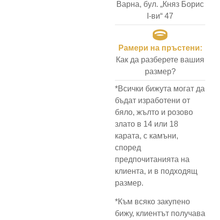
Варна, бул. „Княз Борис
I-ви“ 47
Рамери на пръстени:
Как да разберете вашия
размер?
*Всички бижута могат да
бъдат изработени от
бяло, жълто и розово
злато в 14 или 18
карата, с камъни,
според
предпочитанията на
клиента, и в подходящ
размер.
*Към всяко закупено
бижу, клиентът получава