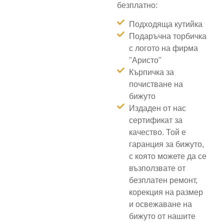
безплатно:
Подходяща кутийка
Подаръчна торбичка
с логото на фирма
"Аристо"
Кърпичка за
почистване на
бижуто
Издаден от нас
сертификат за
качество. Той е
гаранция за бижуто,
с която можете да се
възползвате от
безплатен ремонт,
корекция на размер
и освежаване на
бижуто от нашите