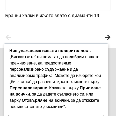
Брачни халки в жълто злато с диаманти 19
Ние уважаваме вашата поверителност.
„Бисквитките“ ни помагат да подобрим вашето
преживяване, да предоставяме
персонализирано съдържание и да
анализираме трафика. Можете да изберете кои
Варна, бул. „Княз Борис I-ви“ 47
„бисквитки“ да разрешите, като кликнете върху
+359 899 980 729
Персонализиране
. Кликнете върху
Приемане
aristostore@abv.bg
на всички
, за да дадете съгласието си, или
Информация
Моят профил
върху
Отхвърляне на всички
, за да откажете
Контакти
Профил
несъществените „бисквитки“.
Политика за
Поръчки
поверителност