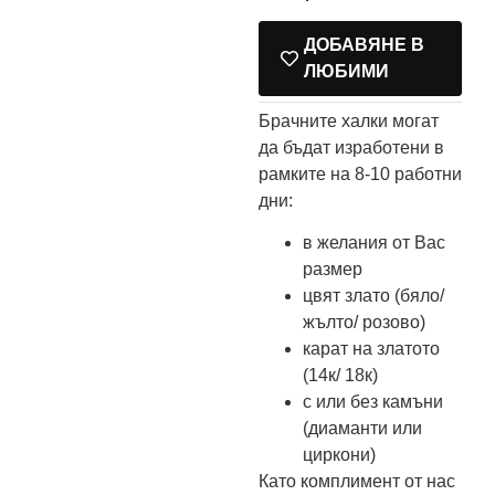
ДОБАВЯНЕ В
ЛЮБИМИ
Брачните халки могат
да бъдат изработени в
рамките на 8-10 работни
дни:
в желания от Вас
размер
цвят злато (бяло/
жълто/ розово)
карат на златото
(14к/ 18к)
с или без камъни
(диаманти или
циркони)
Като комплимент от нас