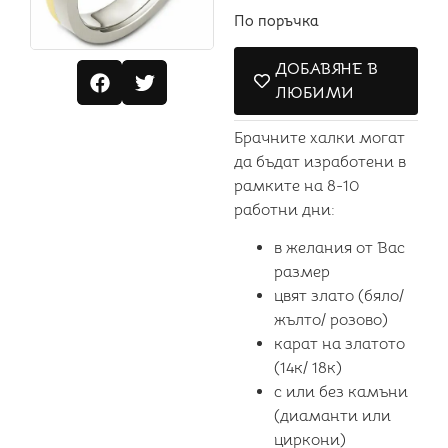
По поръчка
ДОБАВЯНЕ В
ЛЮБИМИ
Брачните халки могат
да бъдат изработени в
рамките на 8-10
работни дни:
в желания от Вас
размер
цвят злато (бяло/
жълто/ розово)
карат на златото
(14к/ 18к)
с или без камъни
(диаманти или
циркони)