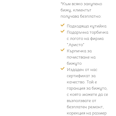
*Към всяко закупено
бижу, клиентът
получава безплатно:
Подходяща кутийка
Подаръчна торбичка
с логото на фирма
"Аристо"
Кърпичка за
почистване на
бижуто
Издаден от нас
сертификат за
качество. Той е
гаранция за бижуто,
с която можете да се
възползвате от
безплатен ремонт,
корекция на размер