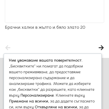
Брачни халки в жълто и бяло злато 20
Ние уважаваме вашата поверителност.
„Бисквитките“ ни помагат да подобрим
вашето преживяване, да предоставяме
персонализирано съдържание и да
анализираме трафика. Можете да изберете
Варна, бул. „Княз Борис I-ви“ 47
кои „бисквитки“ да разрешите, като кликнете
+359 899 980 729
върху
Персонализиране
. Кликнете върху
aristostore@abv.bg
Приемане на всички
, за да дадете съгласието
Информация
Моят профил
си, или върху
Отхвърляне на всички
, за да
Контакти
Профил