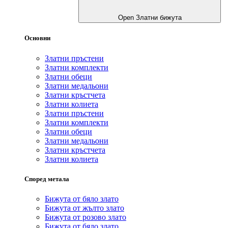
Open Златни бижута
Основни
Златни пръстени
Златни комплекти
Златни обеци
Златни медальони
Златни кръстчета
Златни колиета
Златни пръстени
Златни комплекти
Златни обеци
Златни медальони
Златни кръстчета
Златни колиета
Според метала
Бижута от бяло злато
Бижута от жълто злато
Бижута от розово злато
Бижута от бяло злато