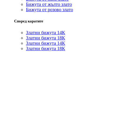
Бижута от жълто злато
Бижута от розово злато
Според каратите
Златни бижута 14К
Златни бижута 18К
Златни бижута 14К
Златни бижута 18К