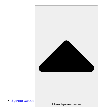
Брачни халки
Close Брачни халки