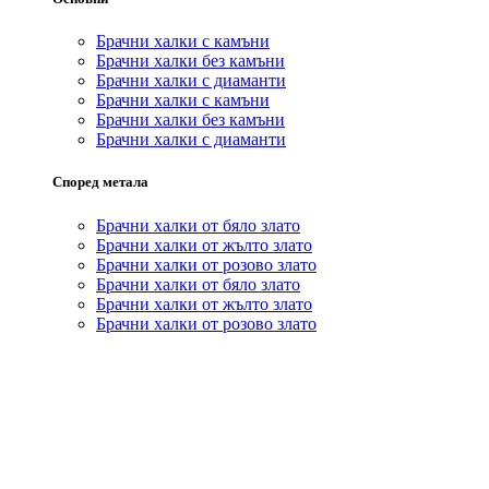
Брачни халки с камъни
Брачни халки без камъни
Брачни халки с диаманти
Брачни халки с камъни
Брачни халки без камъни
Брачни халки с диаманти
Според метала
Брачни халки от бяло злато
Брачни халки от жълто злато
Брачни халки от розово злато
Брачни халки от бяло злато
Брачни халки от жълто злато
Брачни халки от розово злато