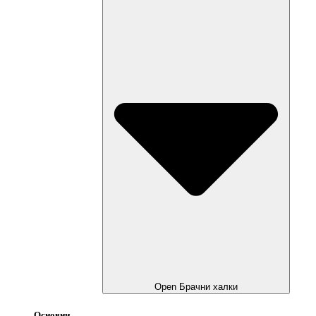
Open Брачни халки
Основни