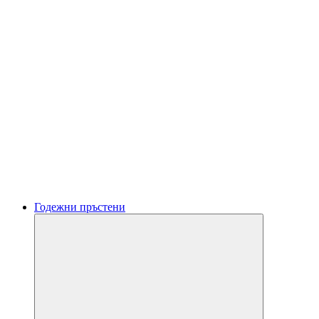
Годежни пръстени