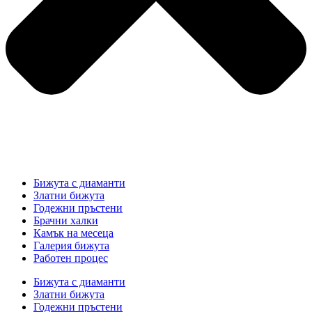
Бижута с диаманти
Златни бижута
Годежни пръстени
Брачни халки
Камък на месеца
Галерия бижута
Работен процес
Бижута с диаманти
Златни бижута
Годежни пръстени