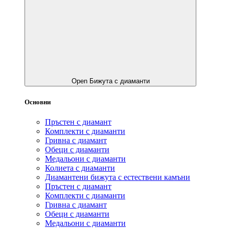
Open Бижута с диаманти
Основни
Пръстен с диамант
Комплекти с диаманти
Гривнa с диамант
Обеци с диаманти
Медальони с диаманти
Колиета с диаманти
Диамантени бижута с естествени камъни
Пръстен с диамант
Комплекти с диаманти
Гривнa с диамант
Обеци с диаманти
Медальони с диаманти