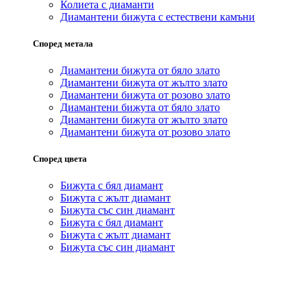
Колиета с диаманти
Диамантени бижута с естествени камъни
Според метала
Диамантени бижута от бяло злато
Диамантени бижута от жълто злато
Диамантени бижута от розово злато
Диамантени бижута от бяло злато
Диамантени бижута от жълто злато
Диамантени бижута от розово злато
Според цвета
Бижута с бял диамант
Бижута с жълт диамант
Бижута със син диамант
Бижута с бял диамант
Бижута с жълт диамант
Бижута със син диамант