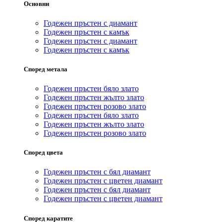
Основни
Годежен пръстен с диамант
Годежен пръстен с камък
Годежен пръстен с диамант
Годежен пръстен с камък
Според метала
Годежен пръстен бяло злато
Годежен пръстен жълто злато
Годежен пръстен розово злато
Годежен пръстен бяло злато
Годежен пръстен жълто злато
Годежен пръстен розово злато
Според цвета
Годежен пръстен с бял диамант
Годежен пръстен с цветен диамант
Годежен пръстен с бял диамант
Годежен пръстен с цветен диамант
Според каратите