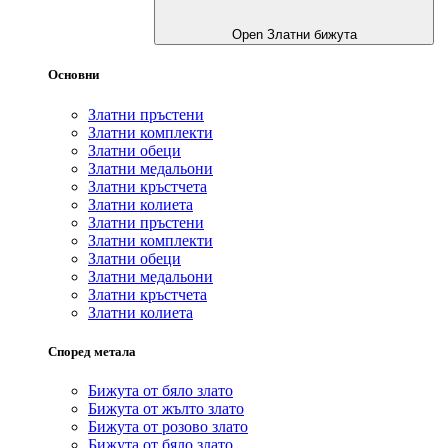
Open Златни бижута
Основни
Златни пръстени
Златни комплекти
Златни обеци
Златни медальони
Златни кръстчета
Златни колиета
Златни пръстени
Златни комплекти
Златни обеци
Златни медальони
Златни кръстчета
Златни колиета
Според метала
Бижута от бяло злато
Бижута от жълто злато
Бижута от розово злато
Бижута от бяло злато