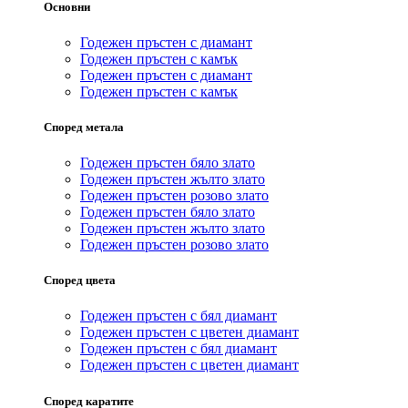
Основни
Годежен пръстен с диамант
Годежен пръстен с камък
Годежен пръстен с диамант
Годежен пръстен с камък
Според метала
Годежен пръстен бяло злато
Годежен пръстен жълто злато
Годежен пръстен розово злато
Годежен пръстен бяло злато
Годежен пръстен жълто злато
Годежен пръстен розово злато
Според цвета
Годежен пръстен с бял диамант
Годежен пръстен с цветен диамант
Годежен пръстен с бял диамант
Годежен пръстен с цветен диамант
Според каратите