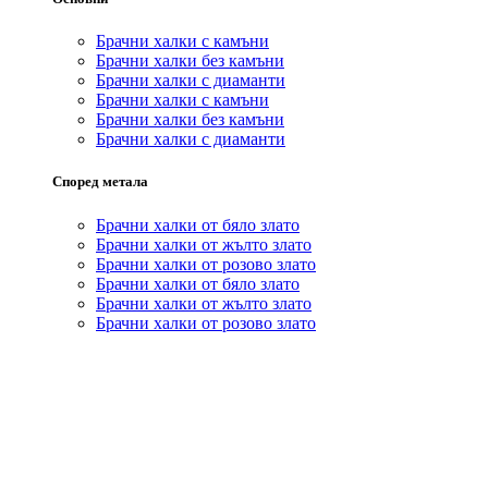
Брачни халки с камъни
Брачни халки без камъни
Брачни халки с диаманти
Брачни халки с камъни
Брачни халки без камъни
Брачни халки с диаманти
Според метала
Брачни халки от бяло злато
Брачни халки от жълто злато
Брачни халки от розово злато
Брачни халки от бяло злато
Брачни халки от жълто злато
Брачни халки от розово злато