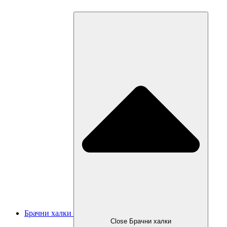
Брачни халки
Close Брачни халки