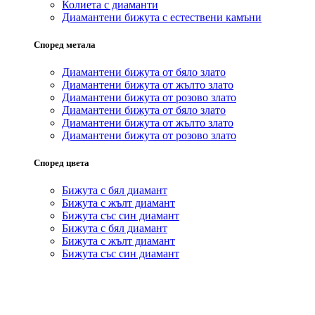
Колиета с диаманти
Диамантени бижута с естествени камъни
Според метала
Диамантени бижута от бяло злато
Диамантени бижута от жълто злато
Диамантени бижута от розово злато
Диамантени бижута от бяло злато
Диамантени бижута от жълто злато
Диамантени бижута от розово злато
Според цвета
Бижута с бял диамант
Бижута с жълт диамант
Бижута със син диамант
Бижута с бял диамант
Бижута с жълт диамант
Бижута със син диамант