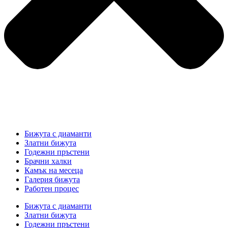
Бижута с диаманти
Златни бижута
Годежни пръстени
Брачни халки
Камък на месеца
Галерия бижута
Работен процес
Бижута с диаманти
Златни бижута
Годежни пръстени