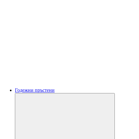
Годежни пръстени