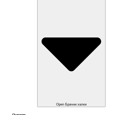
Open Брачни халки
Основни