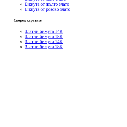
Бижута от жълто злато
Бижута от розово злато
Според каратите
Златни бижута 14К
Златни бижута 18К
Златни бижута 14К
Златни бижута 18К