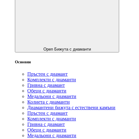
Open Бижута с диаманти
Основни
Пръстен с диамант
Комплекти с диаманти
Гривнa с диамант
Обеци с диаманти
Медальони с диаманти
Колиета с диаманти
Диамантени бижута с естествени камъни
Пръстен с диамант
Комплекти с диаманти
Гривнa с диамант
Обеци с диаманти
Медальони с диаманти