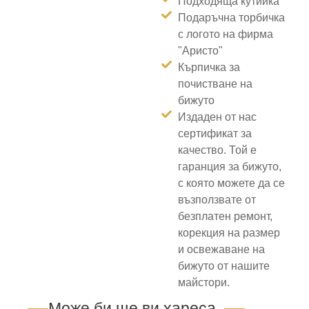
Подходяща кутийка
Подаръчна торбичка
с логото на фирма
"Аристо"
Кърпичка за
почистване на
бижуто
Издаден от нас
сертификат за
качество. Той е
гаранция за бижуто,
с която можете да се
възползвате от
безплатен ремонт,
корекция на размер
и освежаване на
бижуто от нашите
майстори.
Може би ще ви хареса..