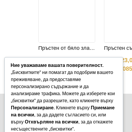
Пръстен от бяло злато с розов турмалин и диаманти 847
2713,00
лв.
/
2123,
Ние уважаваме вашата поверителност.
1387,13 €
1085
„Бисквитките“ ни помагат да подобрим вашето
преживяване, да предоставяме
персонализирано съдържание и да
анализираме трафика. Можете да изберете кои
„бисквитки“ да разрешите, като кликнете върху
Персонализиране
. Кликнете върху
Приемане
на всички
, за да дадете съгласието си, или
Варна, бул. „Княз Борис I-ви“ 47
върху
Отхвърляне на всички
, за да откажете
+359 899 980 729
несъществените „бисквитки“.