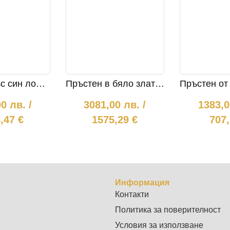
Пръстен със син лондон топаз и диаманти 936
Пръстен в бяло злато с диаманти 860
00
лв.
/
3081,00
лв.
/
1383,
,47 €
1575,29 €
707,
Информация
Контакти
Политика за поверителност
Условия за използване