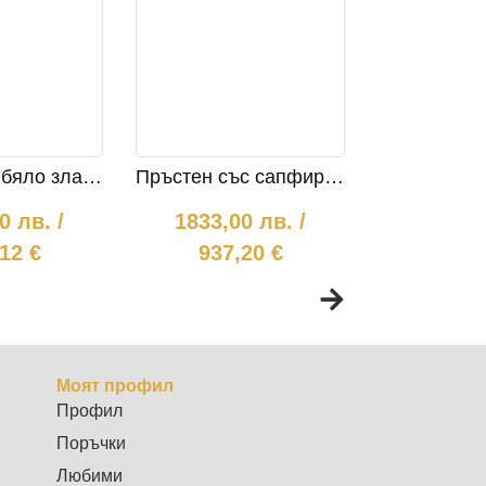
Пръстен от бяло злато с диаманти 1027
Пръстен със сапфир и диаманти 718
00
лв.
/
1833,00
лв.
/
1986,
12 €
937,20 €
1015
Моят профил
Профил
Поръчки
Любими