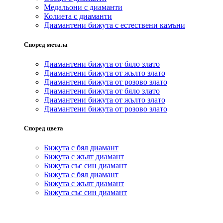
Медальони с диаманти
Колиета с диаманти
Диамантени бижута с естествени камъни
Според метала
Диамантени бижута от бяло злато
Диамантени бижута от жълто злато
Диамантени бижута от розово злато
Диамантени бижута от бяло злато
Диамантени бижута от жълто злато
Диамантени бижута от розово злато
Според цвета
Бижута с бял диамант
Бижута с жълт диамант
Бижута със син диамант
Бижута с бял диамант
Бижута с жълт диамант
Бижута със син диамант