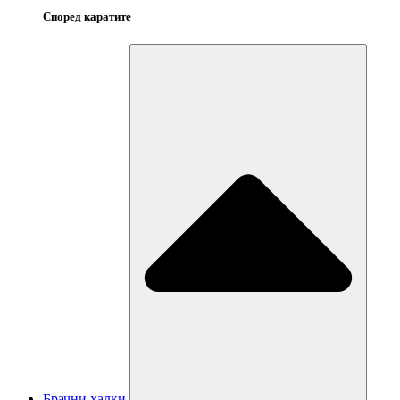
Според каратите
Брачни халки