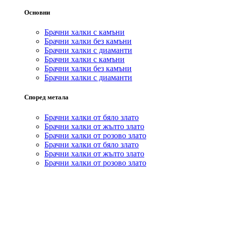
Основни
Брачни халки с камъни
Брачни халки без камъни
Брачни халки с диаманти
Брачни халки с камъни
Брачни халки без камъни
Брачни халки с диаманти
Според метала
Брачни халки от бяло злато
Брачни халки от жълто злато
Брачни халки от розово злато
Брачни халки от бяло злато
Брачни халки от жълто злато
Брачни халки от розово злато