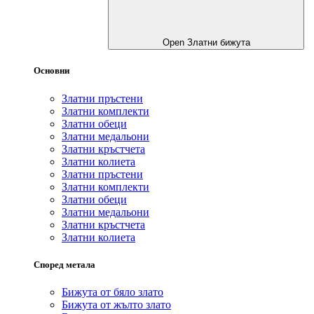
Open Златни бижута
Основни
Златни пръстени
Златни комплекти
Златни обеци
Златни медальони
Златни кръстчета
Златни колиета
Златни пръстени
Златни комплекти
Златни обеци
Златни медальони
Златни кръстчета
Златни колиета
Според метала
Бижута от бяло злато
Бижута от жълто злато