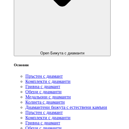
Open Бижута с диаманти
Основни
Пръстен с диамант
Комплекти с диаманти
Гривнa с диамант
Обеци с диаманти
Медальони с диаманти
Колиета с диаманти
Диамантени бижута с естествени камъни
Пръстен с диамант
Комплекти с диаманти
Гривнa с диамант
Обеци с диаманти