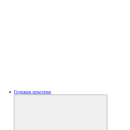
Годежни пръстени