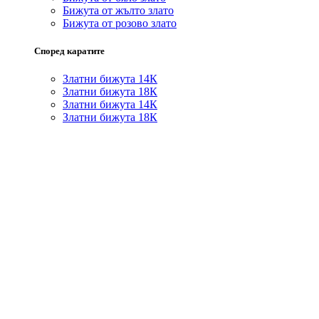
Бижута от жълто злато
Бижута от розово злато
Според каратите
Златни бижута 14К
Златни бижута 18К
Златни бижута 14К
Златни бижута 18К