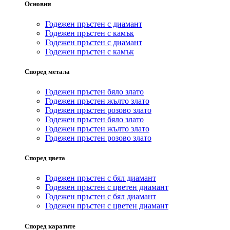
Основни
Годежен пръстен с диамант
Годежен пръстен с камък
Годежен пръстен с диамант
Годежен пръстен с камък
Според метала
Годежен пръстен бяло злато
Годежен пръстен жълто злато
Годежен пръстен розово злато
Годежен пръстен бяло злато
Годежен пръстен жълто злато
Годежен пръстен розово злато
Според цвета
Годежен пръстен с бял диамант
Годежен пръстен с цветен диамант
Годежен пръстен с бял диамант
Годежен пръстен с цветен диамант
Според каратите