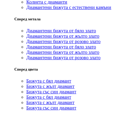
Колиета с диаманти
Диамантени бижута с естествени камъни
Според метала
Диамантени бижута от бяло злато
Диамантени бижута от жълто злато
Диамантени бижута от розово злато
Диамантени бижута от бяло злато
Диамантени бижута от жълто злато
Диамантени бижута от розово злато
Според цвета
Бижута с бял диамант
Бижута с жълт диамант
Бижута със син диамант
Бижута с бял диамант
Бижута с жълт диамант
Бижута със син диамант