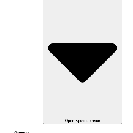
Open Брачни халки
Основни