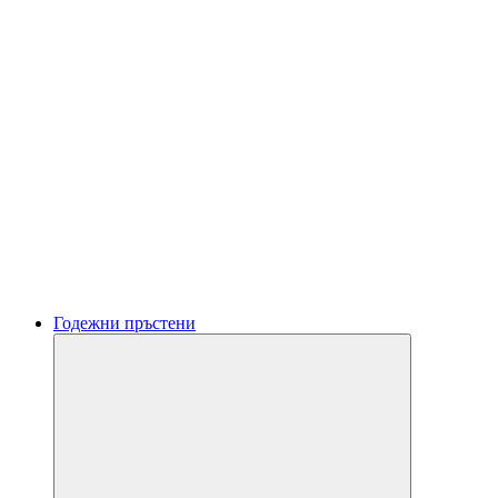
Годежни пръстени