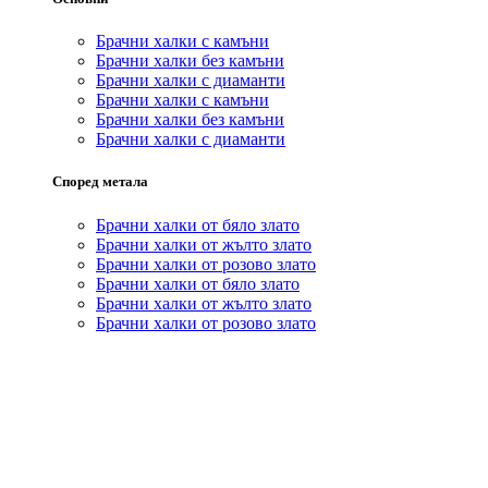
Брачни халки с камъни
Брачни халки без камъни
Брачни халки с диаманти
Брачни халки с камъни
Брачни халки без камъни
Брачни халки с диаманти
Според метала
Брачни халки от бяло злато
Брачни халки от жълто злато
Брачни халки от розово злато
Брачни халки от бяло злато
Брачни халки от жълто злато
Брачни халки от розово злато