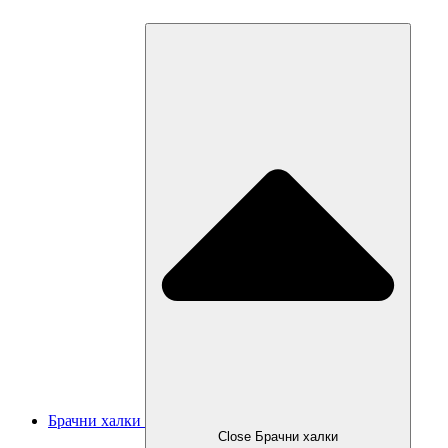
Брачни халки
Close Брачни халки