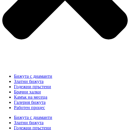
Бижута с диаманти
Златни бижута
Годежни пръстени
Брачни халки
Камък на месеца
Галерия бижута
Работен процес
Бижута с диаманти
Златни бижута
Годежни пръстени