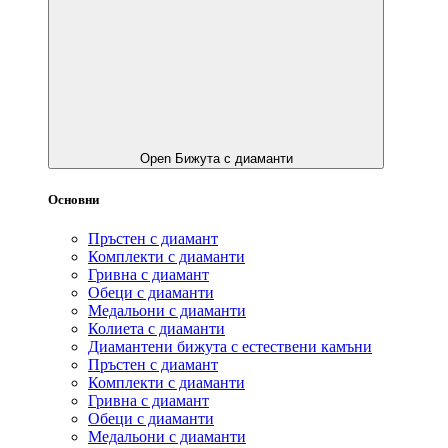
Open Бижута с диаманти
Основни
Пръстен с диамант
Комплекти с диаманти
Гривнa с диамант
Обеци с диаманти
Медальони с диаманти
Колиета с диаманти
Диамантени бижута с естествени камъни
Пръстен с диамант
Комплекти с диаманти
Гривнa с диамант
Обеци с диаманти
Медальони с диаманти