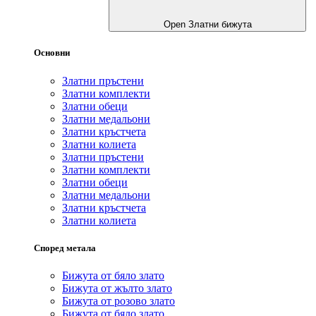
Open Златни бижута
Основни
Златни пръстени
Златни комплекти
Златни обеци
Златни медальони
Златни кръстчета
Златни колиета
Златни пръстени
Златни комплекти
Златни обеци
Златни медальони
Златни кръстчета
Златни колиета
Според метала
Бижута от бяло злато
Бижута от жълто злато
Бижута от розово злато
Бижута от бяло злато