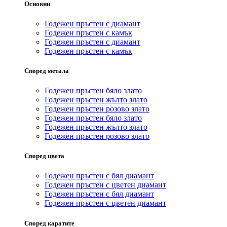
Основни
Годежен пръстен с диамант
Годежен пръстен с камък
Годежен пръстен с диамант
Годежен пръстен с камък
Според метала
Годежен пръстен бяло злато
Годежен пръстен жълто злато
Годежен пръстен розово злато
Годежен пръстен бяло злато
Годежен пръстен жълто злато
Годежен пръстен розово злато
Според цвета
Годежен пръстен с бял диамант
Годежен пръстен с цветен диамант
Годежен пръстен с бял диамант
Годежен пръстен с цветен диамант
Според каратите