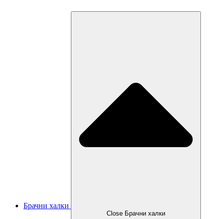
Брачни халки
Close Брачни халки