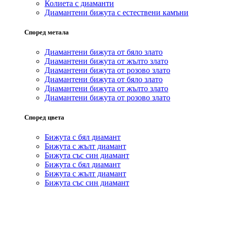
Колиета с диаманти
Диамантени бижута с естествени камъни
Според метала
Диамантени бижута от бяло злато
Диамантени бижута от жълто злато
Диамантени бижута от розово злато
Диамантени бижута от бяло злато
Диамантени бижута от жълто злато
Диамантени бижута от розово злато
Според цвета
Бижута с бял диамант
Бижута с жълт диамант
Бижута със син диамант
Бижута с бял диамант
Бижута с жълт диамант
Бижута със син диамант