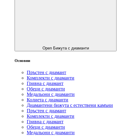
Open Бижута с диаманти
Основни
Пръстен с диамант
Комплекти с диаманти
Гривнa с диамант
Обеци с диаманти
Медальони с диаманти
Колиета с диаманти
Диамантени бижута с естествени камъни
Пръстен с диамант
Комплекти с диаманти
Гривнa с диамант
Обеци с диаманти
Медальони с диаманти