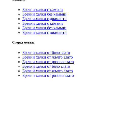
Брачни халки с камъни
Брачни халки без камъни
Брачни халки с диаманти
Брачни халки с камъни
Брачни халки без камъни
Брачни халки с диаманти
Според метала
Брачни халки от бяло злато
Брачни халки от жълто злато
Брачни халки от розово злато
Брачни халки от бяло злато
Брачни халки от жълто злато
Брачни халки от розово злато