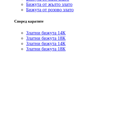
Бижута от жълто злато
Бижута от розово злато
Според каратите
Златни бижута 14К
Златни бижута 18К
Златни бижута 14К
Златни бижута 18К