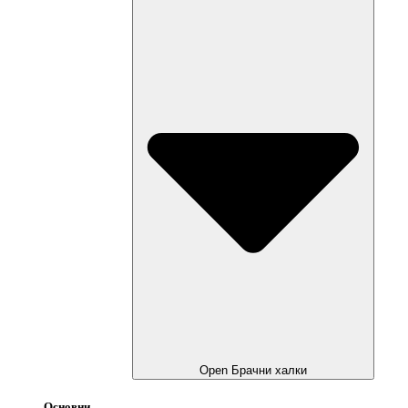
Open Брачни халки
Основни