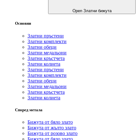
Open Златни бижута
Основни
Златни пръстени
Златни комплекти
Златни обеци
Златни медальони
Златни кръстчета
Златни колиета
Златни пръстени
Златни комплекти
Златни обеци
Златни медальони
Златни кръстчета
Златни колиета
Според метала
Бижута от бяло злато
Бижута от жълто злато
Бижута от розово злато
Бижута от бяло злато