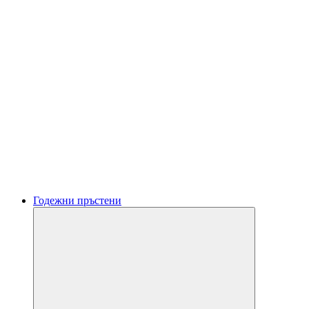
Годежни пръстени