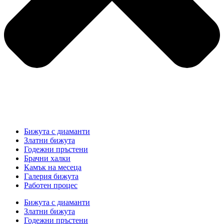
Бижута с диаманти
Златни бижута
Годежни пръстени
Брачни халки
Камък на месеца
Галерия бижута
Работен процес
Бижута с диаманти
Златни бижута
Годежни пръстени