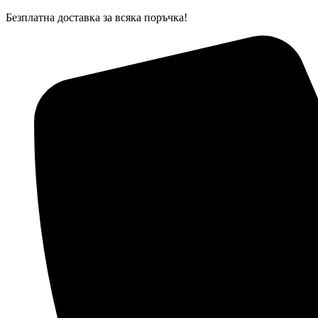
Skip
Безплатна доставка за всяка поръчка!
to
content