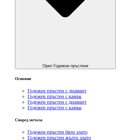
Open Годежни пръстени
Основни
Годежен пръстен с диамант
Годежен пръстен с камък
Годежен пръстен с диамант
Годежен пръстен с камък
Според метала
Годежен пръстен бяло злато
Годежен пръстен жълто злато