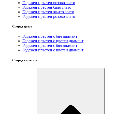
Годежен пръстен розово злато
Годежен пръстен бяло злато
Годежен пръстен жълто злато
Годежен пръстен розово злато
Според цвета
Годежен пръстен с бял диамант
Годежен пръстен с цветен диамант
Годежен пръстен с бял диамант
Годежен пръстен с цветен диамант
Според каратите