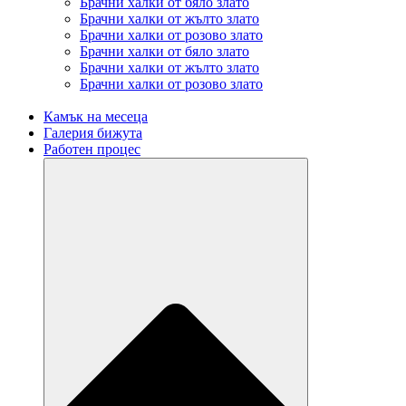
Брачни халки от бяло злато
Брачни халки от жълто злато
Брачни халки от розово злато
Брачни халки от бяло злато
Брачни халки от жълто злато
Брачни халки от розово злато
Камък на месеца
Галерия бижута
Работен процес