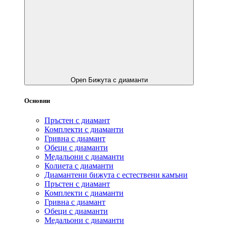
Open Бижута с диаманти
Основни
Пръстен с диамант
Комплекти с диаманти
Гривнa с диамант
Обеци с диаманти
Медальони с диаманти
Колиета с диаманти
Диамантени бижута с естествени камъни
Пръстен с диамант
Комплекти с диаманти
Гривнa с диамант
Обеци с диаманти
Медальони с диаманти