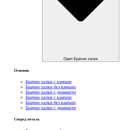
Open Брачни халки
Основни
Брачни халки с камъни
Брачни халки без камъни
Брачни халки с диаманти
Брачни халки с камъни
Брачни халки без камъни
Брачни халки с диаманти
Според метала