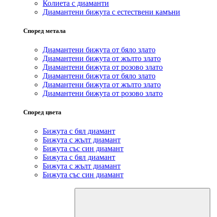
Колиета с диаманти
Диамантени бижута с естествени камъни
Според метала
Диамантени бижута от бяло злато
Диамантени бижута от жълто злато
Диамантени бижута от розово злато
Диамантени бижута от бяло злато
Диамантени бижута от жълто злато
Диамантени бижута от розово злато
Според цвета
Бижута с бял диамант
Бижута с жълт диамант
Бижута със син диамант
Бижута с бял диамант
Бижута с жълт диамант
Бижута със син диамант