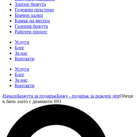
Златни бижута
Годежни пръстени
Брачни халки
Камък на месеца
Галерия бижута
Работен процес
Услуги
Блог
За нас
Контакти
Услуги
Блог
За нас
Контакти
Начало
Бижута за подарък
Бижу - подарък за рожден ден
Обеци
в бяло злато с диаманти 693