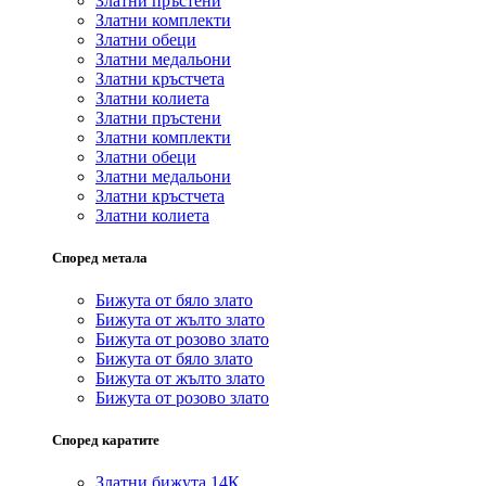
Златни пръстени
Златни комплекти
Златни обеци
Златни медальони
Златни кръстчета
Златни колиета
Златни пръстени
Златни комплекти
Златни обеци
Златни медальони
Златни кръстчета
Златни колиета
Според метала
Бижута от бяло злато
Бижута от жълто злато
Бижута от розово злато
Бижута от бяло злато
Бижута от жълто злато
Бижута от розово злато
Според каратите
Златни бижута 14К