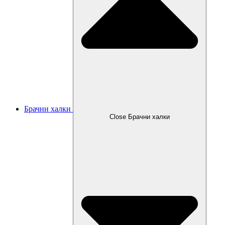
Брачни халки
Close Брачни халки