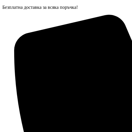
Skip
Безплатна доставка за всяка поръчка!
to
content