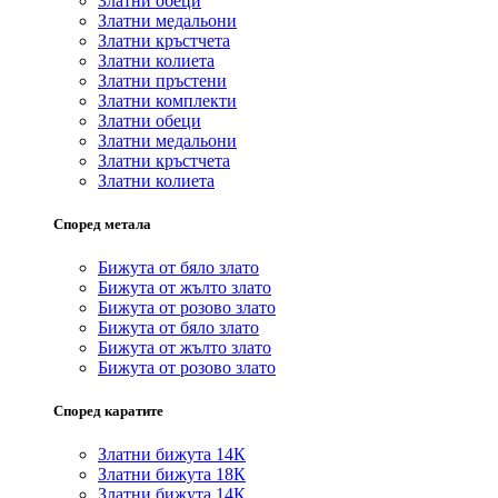
Златни обеци
Златни медальони
Златни кръстчета
Златни колиета
Златни пръстени
Златни комплекти
Златни обеци
Златни медальони
Златни кръстчета
Златни колиета
Според метала
Бижута от бяло злато
Бижута от жълто злато
Бижута от розово злато
Бижута от бяло злато
Бижута от жълто злато
Бижута от розово злато
Според каратите
Златни бижута 14К
Златни бижута 18К
Златни бижута 14К