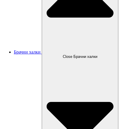
Брачни халки
Close Брачни халки