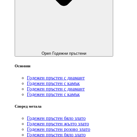
Open Годежни пръстени
Основни
Годежен пръстен с диамант
Годежен пръстен с камък
Годежен пръстен с диамант
Годежен пръстен с камък
Според метала
Годежен пръстен бяло злато
Годежен пръстен жълто злато
Годежен пръстен розово злато
Годежен пръстен бяло злато