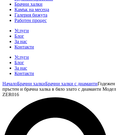
Брачни халки
Камък на месеца
Галерия бижута
Работен процес
Услуги
Блог
За нас
Контакти
Услуги
Блог
За нас
Контакти
Начало
Брачни халки
Брачни халки с диаманти
Годежен
пръстен и брачна халка в бяло злато с диаманти Модел
ZER016