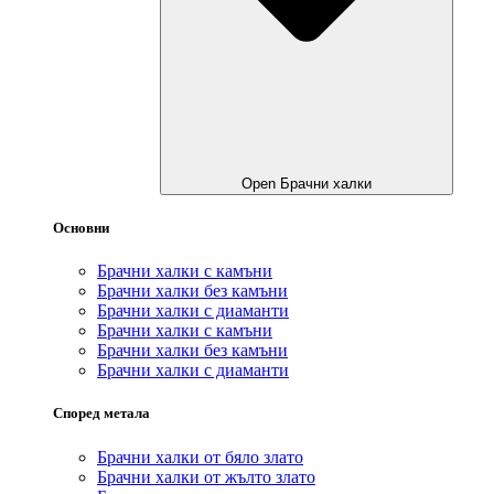
Open Брачни халки
Основни
Брачни халки с камъни
Брачни халки без камъни
Брачни халки с диаманти
Брачни халки с камъни
Брачни халки без камъни
Брачни халки с диаманти
Според метала
Брачни халки от бяло злато
Брачни халки от жълто злато