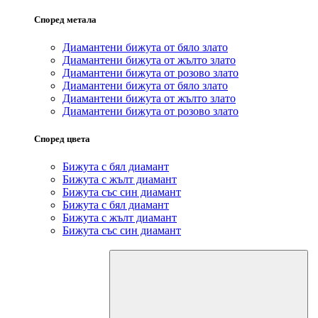
Според метала
Диамантени бижута от бяло злато
Диамантени бижута от жълто злато
Диамантени бижута от розово злато
Диамантени бижута от бяло злато
Диамантени бижута от жълто злато
Диамантени бижута от розово злато
Според цвета
Бижута с бял диамант
Бижута с жълт диамант
Бижута със син диамант
Бижута с бял диамант
Бижута с жълт диамант
Бижута със син диамант