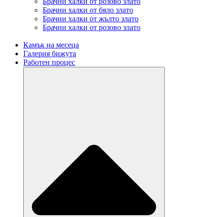
Брачни халки от розово злато
Брачни халки от бяло злато
Брачни халки от жълто злато
Брачни халки от розово злато
Камък на месеца
Галерия бижута
Работен процес