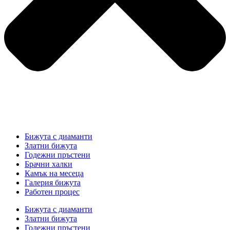
Бижута с диаманти
Златни бижута
Годежни пръстени
Брачни халки
Камък на месеца
Галерия бижута
Работен процес
Бижута с диаманти
Златни бижута
Годежни пръстени