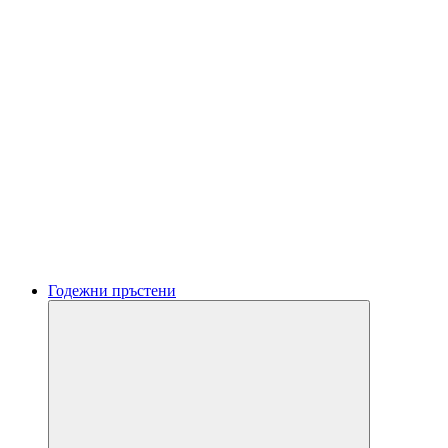
Годежни пръстени