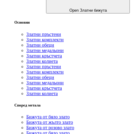
Open Златни бижута
Основни
Златни пръстени
Златни комплекти
Златни обеци
Златни медальони
Златни кръстчета
Златни колиета
Златни пръстени
Златни комплекти
Златни обеци
Златни медальони
Златни кръстчета
Златни колиета
Според метала
Бижута от бяло злато
Бижута от жълто злато
Бижута от розово злато
Бижута от бяло злато