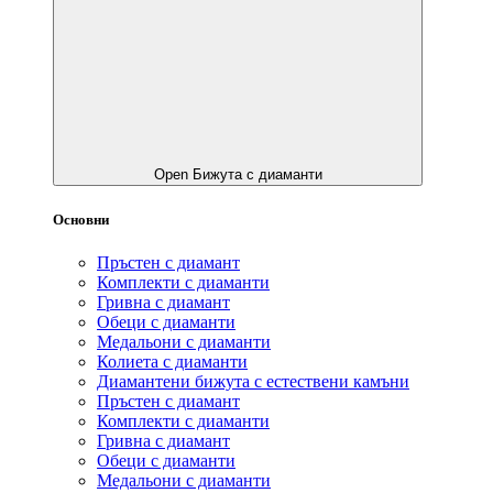
Open Бижута с диаманти
Основни
Пръстен с диамант
Комплекти с диаманти
Гривнa с диамант
Обеци с диаманти
Медальони с диаманти
Колиета с диаманти
Диамантени бижута с естествени камъни
Пръстен с диамант
Комплекти с диаманти
Гривнa с диамант
Обеци с диаманти
Медальони с диаманти