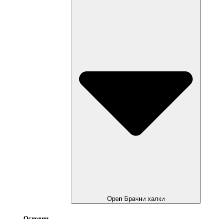
Open Брачни халки
Основни