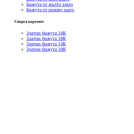
Бижута от жълто злато
Бижута от розово злато
Според каратите
Златни бижута 14К
Златни бижута 18К
Златни бижута 14К
Златни бижута 18К