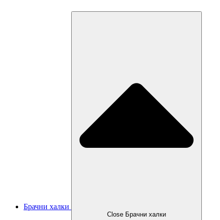
Брачни халки
Close Брачни халки