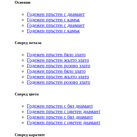
Основни
Годежен пръстен с диамант
Годежен пръстен с камък
Годежен пръстен с диамант
Годежен пръстен с камък
Според метала
Годежен пръстен бяло злато
Годежен пръстен жълто злато
Годежен пръстен розово злато
Годежен пръстен бяло злато
Годежен пръстен жълто злато
Годежен пръстен розово злато
Според цвета
Годежен пръстен с бял диамант
Годежен пръстен с цветен диамант
Годежен пръстен с бял диамант
Годежен пръстен с цветен диамант
Според каратите