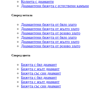
Колиета с диаманти
Диамантени бижута с естествени камъни
Според метала
Диамантени бижута от бяло злато
Диамантени бижута от жълто злато
Диамантени бижута от розово злато
Диамантени бижута от бяло злато
Диамантени бижута от жълто злато
Диамантени бижута от розово злато
Според цвета
Бижута с бял диамант
Бижута с жълт диамант
Бижута със син диамант
Бижута с бял диамант
Бижута с жълт диамант
Бижута със син диамант