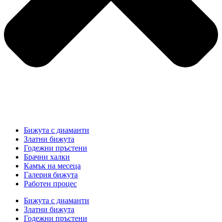
Бижута с диаманти
Златни бижута
Годежни пръстени
Брачни халки
Камък на месеца
Галерия бижута
Работен процес
Бижута с диаманти
Златни бижута
Годежни пръстени