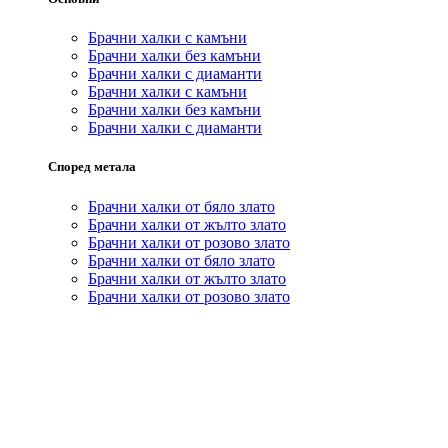
Брачни халки с камъни
Брачни халки без камъни
Брачни халки с диаманти
Брачни халки с камъни
Брачни халки без камъни
Брачни халки с диаманти
Според метала
Брачни халки от бяло злато
Брачни халки от жълто злато
Брачни халки от розово злато
Брачни халки от бяло злато
Брачни халки от жълто злато
Брачни халки от розово злато