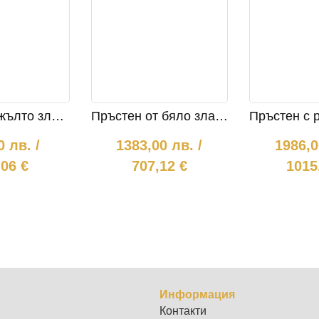
Пръстен в жълто злато с диаманти 1038
Пръстен от бяло злато с диаманти 1027
00
лв.
/
1383,00
лв.
/
1986,
,06 €
707,12 €
1015
Информация
Контакти