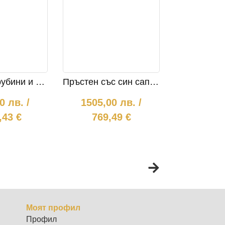
Пръстен с рубини и диаманти 492
Пръстен със син сапфир и диаманти 806
00
лв.
/
1505,00
лв.
/
2308,
,43 €
769,49 €
1180
1915,
979,
Моят профил
Профил