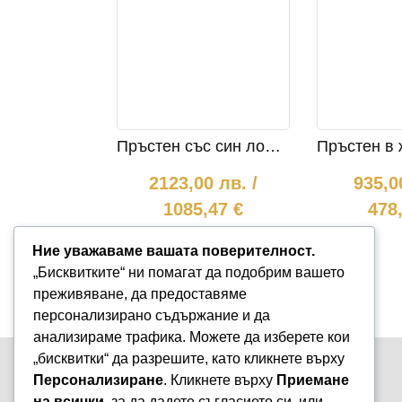
Пръстен със син лондон топаз и диаманти 936
2123,00
лв.
/
935,
1085,47 €
478
Ние уважаваме вашата поверителност.
„Бисквитките“ ни помагат да подобрим вашето
преживяване, да предоставяме
персонализирано съдържание и да
анализираме трафика. Можете да изберете кои
„бисквитки“ да разрешите, като кликнете върху
Персонализиране
. Кликнете върху
Приемане
на всички
, за да дадете съгласието си, или